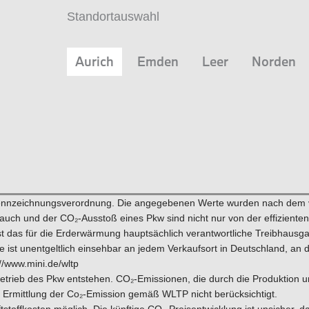
Standortauswahl
Aurich
Emden
Leer
Norden
kennzeichnungsverordnung. Die angegebenen Werte wurden nach dem
erbrauch und der CO₂-Ausstoß eines Pkw sind nicht nur von der effizien
t das für die Erderwärmung hauptsächlich verantwortliche Treibhausgas
ist unentgeltlich einsehbar an jedem Verkaufsort in Deutschland, an
//www.mini.de/wltp
rieb des Pkw entstehen. CO₂-Emissionen, die durch die Produktion und
 Ermittlung der Co₂-Emission gemäß WLTP nicht berücksichtigt.