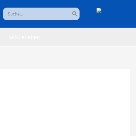
Search
for:
MINI erleben