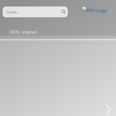
Search
for:
MINI erleben