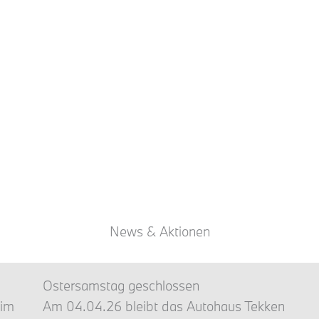
News & Aktionen
Ostersamstag geschlossen
 im
Am 04.04.26 bleibt das Autohaus Tekken