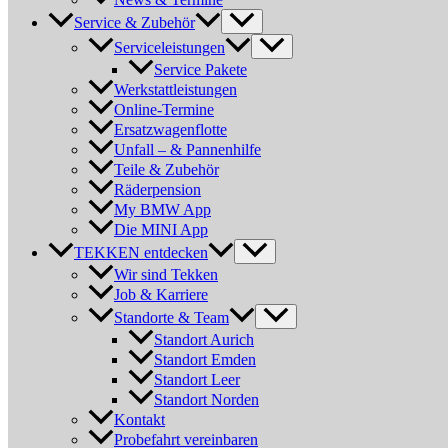
Service & Zubehör
Serviceleistungen
Service Pakete
Werkstattleistungen
Online-Termine
Ersatzwagenflotte
Unfall – & Pannenhilfe
Teile & Zubehör
Räderpension
My BMW App
Die MINI App
TEKKEN entdecken
Wir sind Tekken
Job & Karriere
Standorte & Team
Standort Aurich
Standort Emden
Standort Leer
Standort Norden
Kontakt
Probefahrt vereinbaren