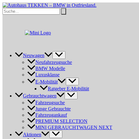
Zum
Inhalt
Search
springen
for:
Neuwagen
Neufahrzeugsuche
BMW Modelle
Luxusklasse
E-Mobilität
Ratgeber E-Mobilität
Gebrauchtwagen
Fahrzeugsuche
Junge Gebrauchte
Fahrzeugankauf
PREMIUM SELECTION
MINI GEBRAUCHTWAGEN NEXT
Aktionen