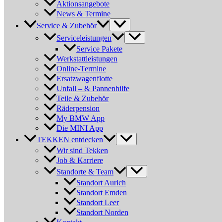
Aktionsangebote
News & Termine
Service & Zubehör
Serviceleistungen
Service Pakete
Werkstattleistungen
Online-Termine
Ersatzwagenflotte
Unfall – & Pannenhilfe
Teile & Zubehör
Räderpension
My BMW App
Die MINI App
TEKKEN entdecken
Wir sind Tekken
Job & Karriere
Standorte & Team
Standort Aurich
Standort Emden
Standort Leer
Standort Norden