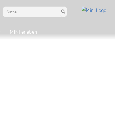
Search
for:
MINI erleben