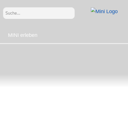
Search
for:
MINI erleben