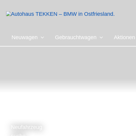
Zum
Inhalt
springen
Neuwagen
Gebrauchtwagen
Aktionen
Neufahrzeug