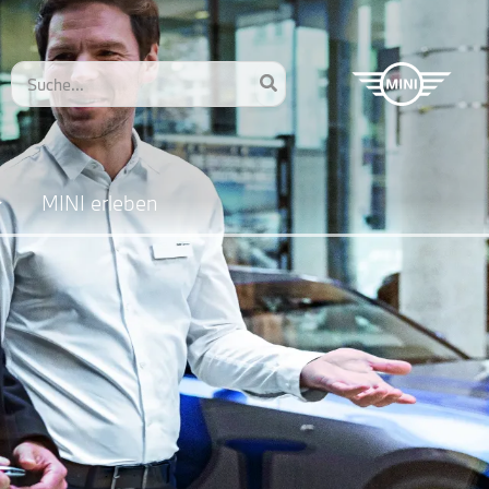
Search
for:
MINI erleben