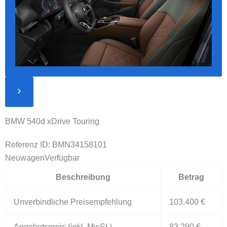
BMW 540d xDrive Touring
Referenz ID: BMN34158101
Neuwagen
Verfügbar
Beschreibung
Betrag
Unverbindliche Preisempfehlung
103.400 €
Angebotspreis (inkl. MwSt.)
83.290 €