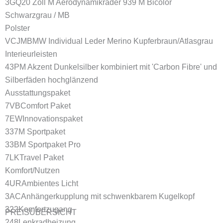
3GQ
20 Zoll M Aerodynamikräder 939 M Bicolor
Schwarzgrau / MB
Polster
VCJM
BMW Individual Leder Merino Kupferbraun/Atlasgrau
Interieurleisten
43P
M Akzent Dunkelsilber kombiniert mit 'Carbon Fibre' und
Silberfäden hochglänzend
Ausstattungspaket
7VB
Comfort Paket
7EW
Innovationspaket
337
M Sportpaket
33B
M Sportpaket Pro
7LK
Travel Paket
Komfort/Nutzen
4UR
Ambientes Licht
3AC
Anhängerkupplung mit schwenkbarem Kugelkopf
322
Komfortzugang
PREISÜBERSICHT
248
Lenkradheizung