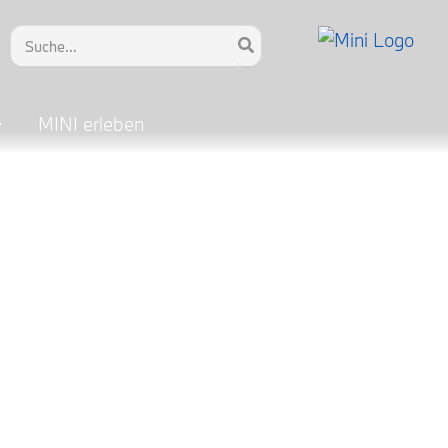
Search
for:
MINI erleben