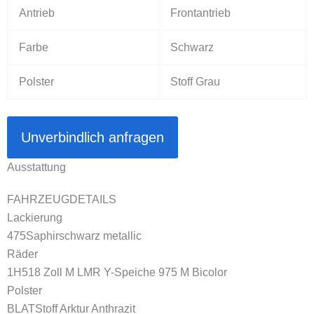
Antrieb
Frontantrieb
Farbe
Schwarz
Polster
Stoff Grau
Unverbindlich anfragen
Ausstattung
FAHRZEUGDETAILS
Lackierung
475
Saphirschwarz metallic
Räder
1H5
18 Zoll M LMR Y-Speiche 975 M Bicolor
Polster
BLAT
Stoff Arktur Anthrazit