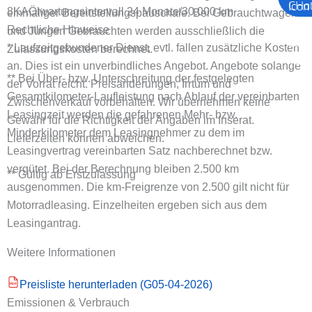
8KA
Ölwartungsintervall 24 Monate/30.000 km
einmaliger Bereitstellungspauschale. Bei Gebrauchtwagen
Rechtliche Hinweise
und Jungen Gebrauchten werden ausschließlich die
* Laufzeitgebundener Dienst, evtl. fallen zusätzliche Kosten
Zulassungskosten berechnet.
an. Dies ist ein unverbindliches Angebot. Angebote solange
** Bei Über- bzw. Unterschreitung der festgelegten
der Vorrat reicht. Preisänderungen, Irrtum und
Gesamtkilometer-Laufleistung nach Ablauf der vereinbarten
Zwischenverkauf vorbehalten. Wir übernehmen keine
Leasingzeit werden die gefahrenen Mehr- bzw.
Gewähr für die Richtigkeit der Angaben im Inserat.
Minderkilometer dem Leasingnehmer zu dem im
Lieferzeiten können abweichen.
Leasingvertrag vereinbarten Satz nachberechnet bzw.
vergütet. Bei der Berechnung bleiben 2.500 km
** Gültig ab Erstzulassung
ausgenommen. Die km-Freigrenze von 2.500 gilt nicht für
Motorradleasing. Einzelheiten ergeben sich aus dem
Leasingantrag.
Weitere Informationen
Preisliste herunterladen (G05-04-2026)
PDF
Emissionen & Verbrauch