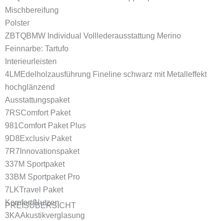
Mischbereifung
Polster
ZBTQ
BMW Individual Volllederausstattung Merino
Feinnarbe: Tartufo
Interieurleisten
4LM
Edelholzausführung Fineline schwarz mit Metalleffekt
hochglänzend
Ausstattungspaket
7RS
Comfort Paket
981
Comfort Paket Plus
9D8
Exclusiv Paket
7R7
Innovationspaket
337
M Sportpaket
33B
M Sportpaket Pro
7LK
Travel Paket
Komfort/Nutzen
PREISÜBERSICHT
3KA
Akustikverglasung