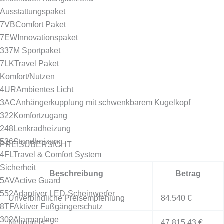
Ausstattungspaket
7VB
Comfort Paket
7EW
Innovationspaket
337
M Sportpaket
7LK
Travel Paket
Komfort/Nutzen
4UR
Ambientes Licht
3AC
Anhängerkupplung mit schwenkbarem Kugelkopf
322
Komfortzugang
248
Lenkradheizung
536
Standheizung
PREISÜBERSICHT
4FL
Travel & Comfort System
Sicherheit
Beschreibung
Betrag
5AV
Active Guard
552
Adaptiver LED-Scheinwerfer
Unverbindliche Preisempfehlung
84.540 €
8TF
Aktiver Fußgängerschutz
302
Alarmanlage
Nettopreis*
47.815,43 €