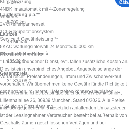
Klima/ Heizung
0,00 €
4NB
Klimaautomatik mit 4-Zonenregelung
Laufleistung p.a.**
Weiteres
5.000 km
2VC
Reifenpannenset
1CE
Rekuperationssystem
Laufzeit
Service & Gewährleistung **
48 Monate
8KA
Ölwartungsintervall 24 Monate/30.000 km
48 monatliche Raten à
Rechtliche Hinweise
663,21 €
* Laufzeitgebundener Dienst, evtl. fallen zusätzliche Kosten an.
Dies ist ein unverbindliches Angebot. Angebote solange der
Gesamtpreis
Vorrat reicht. Preisänderungen, Irrtum und Zwischenverkauf
31.834,08 €
vorbehalten. Wir übernehmen keine Gewähr für die Richtigkeit
der Angaben im Inserat. Lieferzeiten können abweichen.
Ein unverbindliches Leasingbeispiel der BMW Bank GmbH,
Lilienthalallee 26, 80939 München. Stand 8/2026.
Alle Preise
** Gültig ab Erstzulassung
inkl. der gegebenenfalls gesetzlich anfallenden Umsatzsteuer.
Ist der Leasingnehmer Verbraucher, besteht bei außerhalb von
Geschäftsräumen geschlossenen Verträgen und bei