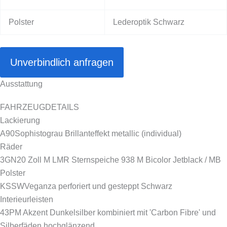
Polster
Lederoptik Schwarz
Unverbindlich anfragen
Ausstattung
FAHRZEUGDETAILS
Lackierung
A90
Sophistograu Brillanteffekt metallic (individual)
Räder
3GN
20 Zoll M LMR Sternspeiche 938 M Bicolor Jetblack / MB
Polster
KSSW
Veganza perforiert und gesteppt Schwarz
Interieurleisten
43P
M Akzent Dunkelsilber kombiniert mit 'Carbon Fibre' und
Silberfäden hochglänzend