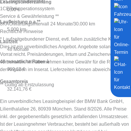
2VC
Reifenpannenset
Leasingsonderzahlung
1CE
Rekuperationssystem
0,00 €
Service & Gewährleistung **
Laufleistung p.a.**
8KA
Ölwartungsintervall 24 Monate/30.000 km
5.000 km
Rechtliche Hinweise
* Laufzeitgebundener Dienst, evtl. fallen zusätzliche Kosten an.
Laufzeit
Dies ist ein unverbindliches Angebot. Angebote solange der
48 Monate
Vorrat reicht. Preisänderungen, Irrtum und Zwischenverkauf
48 monatliche Raten à
vorbehalten. Wir übernehmen keine Gewähr für die Richtigkeit
669,62 €
der Angaben im Inserat. Lieferzeiten können abweichen.
Gesamtpreis
** Gültig ab Erstzulassung
32.141,76 €
Ein unverbindliches Leasingbeispiel der BMW Bank GmbH,
Lilienthalallee 26, 80939 München. Stand 8/2026.
Alle Preise
inkl. der gegebenenfalls gesetzlich anfallenden Umsatzsteuer.
Ist der Leasingnehmer Verbraucher, besteht bei außerhalb von