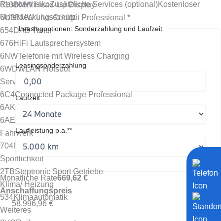
Restwertrisiko
Zusätzliche Services (optional)
Kostenloser
610
BMW Head-Up Display
Unterdeckungsschutz
6U3
BMW Live Cockpit Professional *
Leasingoptionen: Sonderzahlung und Laufzeit
654
DAB Tuner
676
HiFi Lautsprechersystem
6NW
Telefonie mit Wireless Charging
Leasingsonderzahlung
6WD
WLAN Hotspot
Services & Apps
6C4
Connected Package Professional
Laufzeit
6AK
ConnectedDrive Services *
6AE
Teleservices
Laufleistung p.a.**
Fahrwerk
704
M Sportfahrwerk
Sportlichkeit
2TB
Steptronic Sport Getriebe
Monatliche Rate
669,62 €
Klima/ Heizung
Anschaffungspreis
534
Klimaautomatik
58.996,96 €
Weiteres