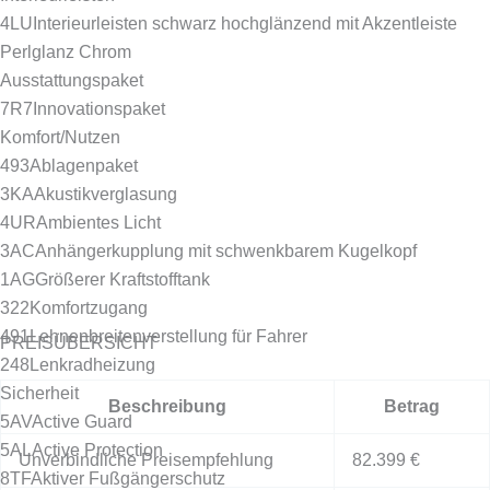
4LU
Interieurleisten schwarz hochglänzend mit Akzentleiste
Perlglanz Chrom
Ausstattungspaket
7R7
Innovationspaket
Komfort/Nutzen
493
Ablagenpaket
3KA
Akustikverglasung
4UR
Ambientes Licht
3AC
Anhängerkupplung mit schwenkbarem Kugelkopf
1AG
Größerer Kraftstofftank
322
Komfortzugang
491
Lehnenbreitenverstellung für Fahrer
PREISÜBERSICHT
248
Lenkradheizung
Sicherheit
Beschreibung
Betrag
5AV
Active Guard
5AL
Active Protection
Unverbindliche Preisempfehlung
82.399 €
8TF
Aktiver Fußgängerschutz