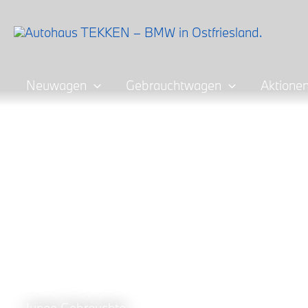
Zum
Inhalt
springen
Neuwagen
Gebrauchtwagen
Aktione