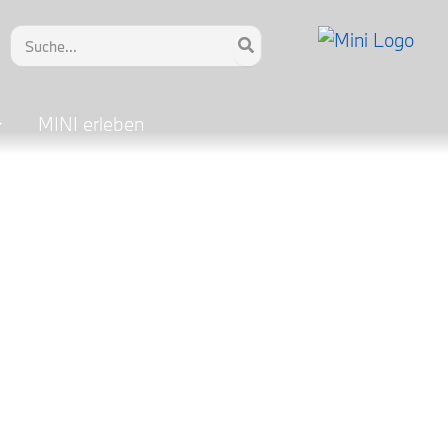
Search
for:
MINI erleben