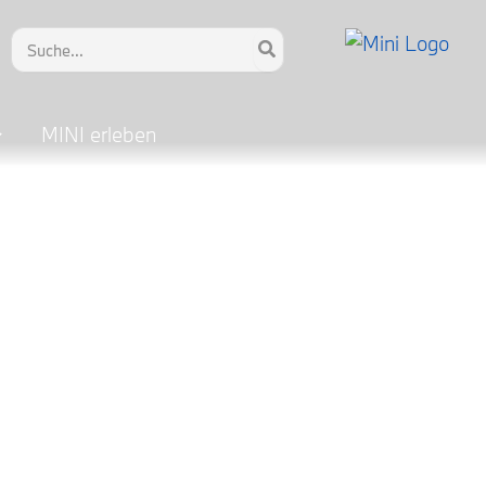
Search
for:
MINI erleben