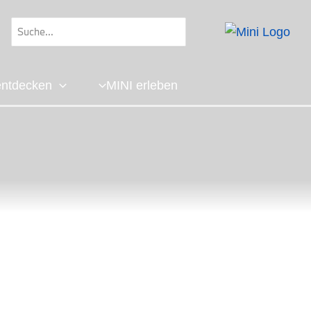
Search
for:
ntdecken
MINI erleben