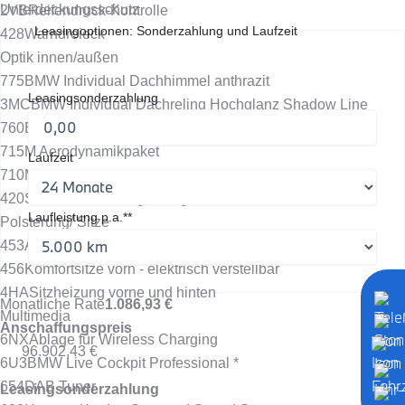
Unterdeckungsschutz
2VB
Reifendruck-Kontrolle
Leasingoptionen: Sonderzahlung und Laufzeit
428
Warndreieck
Optik innen/außen
775
BMW Individual Dachhimmel anthrazit
Leasingsonderzahlung
3MC
BMW Individual Dachreling Hochglanz Shadow Line
760
BMW Individual Hochglanz Shadow Line
715
M Aerodynamikpaket
Laufzeit
710
M Lederlenkrad
420
Sonnenschutzverglasung
Laufleistung p.a.**
Polsterung/ Sitze
453
Aktive Sitzbelüftung vorn
456
Komfortsitze vorn - elektrisch verstellbar
4HA
Sitzheizung vorne und hinten
Monatliche Rate
1.086,93 €
Multimedia
Anschaffungspreis
6NX
Ablage für Wireless Charging
96.902,43 €
6U3
BMW Live Cockpit Professional *
654
DAB Tuner
Leasingsonderzahlung