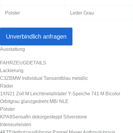
Polster
Leder Grau
Unverbindlich anfragen
Ausstattung
FAHRZEUGDETAILS
Lackierung
C3Z
BMW Individual Tansanitblau metallic
Räder
1XN
21 Zoll M Leichtmetallräder Y-Speiche 741 M Bicolor
Orbitgrau glanzgedreht MB/ NLE
Polster
KPA9
Sensafin dekorgesteppt Silverstone
Interieurleisten
4KT
Edelholzausführung Pappel Maser Anthrazit-braun