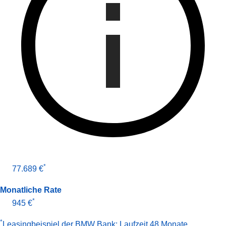
*
77.689 €
Monatliche Rate
*
945 €
*
Leasingbeispiel der BMW Bank
:
Laufzeit 48 Monate
,