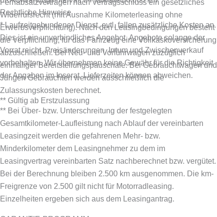
Fernabsatzverträgen nach Vertragsschluss ein gesetzliches
Rechtliche Hinweise
Widerrufsrecht (mit Ausnahme Kilometerleasing ohne
* Laufzeitgebundener Dienst, evtl. fallen zusätzliche Kosten an.
Erwerbsverpflichtung). Nach den Leasingbedingungen besteht
Dies ist ein unverbindliches Angebot. Angebote solange der
die Verpflichtung, für das Fahrzeug eine Vollkaskoversicherung
Vorrat reicht. Preisänderungen, Irrtum und Zwischenverkauf
abzuschließen.
Bei Neu- und Vorführwagen zuzüglich
vorbehalten. Wir übernehmen keine Gewähr für die Richtigkeit
einmaliger Bereitstellungspauschale. Bei Gebrauchtwagen und
der Angaben im Inserat. Lieferzeiten können abweichen.
Jungen Gebrauchten werden ausschließlich die
Zulassungskosten berechnet.
** Gültig ab Erstzulassung
** Bei Über- bzw. Unterschreitung der festgelegten
Gesamtkilometer-Laufleistung nach Ablauf der vereinbarten
Leasingzeit werden die gefahrenen Mehr- bzw.
Minderkilometer dem Leasingnehmer zu dem im
Leasingvertrag vereinbarten Satz nachberechnet bzw. vergütet.
Bei der Berechnung bleiben 2.500 km ausgenommen. Die km-
Freigrenze von 2.500 gilt nicht für Motorradleasing.
Einzelheiten ergeben sich aus dem Leasingantrag.