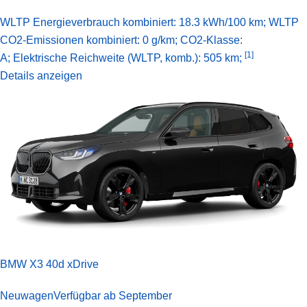
WLTP Energieverbrauch kombiniert: 18.3 kWh/100 km; WLTP
CO2-Emissionen kombiniert: 0 g/km; CO2-Klasse:
[1]
A;
Elektrische Reichweite (WLTP, komb.): 505 km;
Details anzeigen
BMW X3 40d xDrive
Neuwagen
Verfügbar ab September