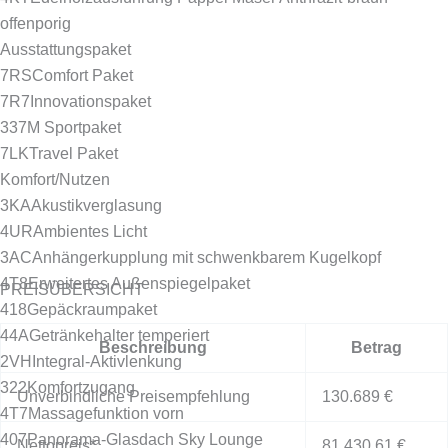
offenporig
Ausstattungspaket
7RS
Comfort Paket
7R7
Innovationspaket
337
M Sportpaket
7LK
Travel Paket
Komfort/Nutzen
3KA
Akustikverglasung
4UR
Ambientes Licht
3AC
Anhängerkupplung mit schwenkbarem Kugelkopf
4T8
Erweitertes Außenspiegelpaket
PREISÜBERSICHT
418
Gepäckraumpaket
44A
Getränkehalter temperiert
Beschreibung
Betrag
2VH
Integral-Aktivlenkung
322
Komfortzugang
Unverbindliche Preisempfehlung
130.689 €
4T7
Massagefunktion vorn
407
Panorama-Glasdach Sky Lounge
Nettopreis*
81.430,61 €