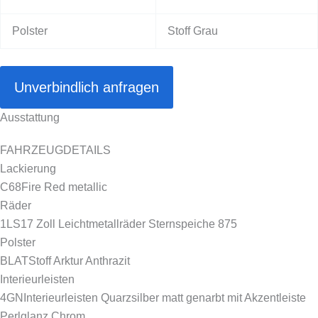
Polster
Stoff Grau
Unverbindlich anfragen
Ausstattung
FAHRZEUGDETAILS
Lackierung
C68
Fire Red metallic
Räder
1LS
17 Zoll Leichtmetallräder Sternspeiche 875
Polster
BLAT
Stoff Arktur Anthrazit
Interieurleisten
4GN
Interieurleisten Quarzsilber matt genarbt mit Akzentleiste
Perlglanz Chrom