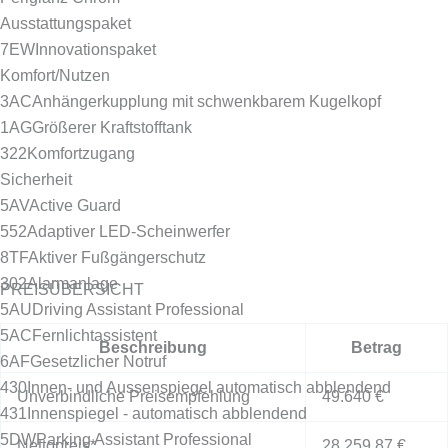
Ausstattungspaket
7EW
Innovationspaket
Komfort/Nutzen
3AC
Anhängerkupplung mit schwenkbarem Kugelkopf
1AG
Größerer Kraftstofftank
322
Komfortzugang
Sicherheit
5AV
Active Guard
552
Adaptiver LED-Scheinwerfer
8TF
Aktiver Fußgängerschutz
302
Alarmanlage
PREISÜBERSICHT
5AU
Driving Assistant Professional
5AC
Fernlichtassistent
Beschreibung
Betrag
6AF
Gesetzlicher Notruf
430
Innen- und Aussenspiegel automatisch abblendend
Unverbindliche Preisempfehlung
49.640 €
431
Innenspiegel - automatisch abblendend
5DW
Parking Assistant Professional
Nettopreis*
28.259,87 €