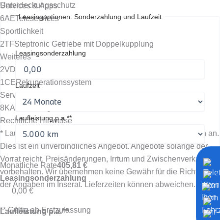
Unterdeckungsschutz
Services & Apps
Leasingoptionen: Sonderzahlung und Laufzeit
6AE
Teleservices
Sportlichkeit
2TF
Steptronic Getriebe mit Doppelkupplung
Leasingsonderzahlung
Weiteres
2VD
Reifenpannenset Plus
1CE
Rekuperationssystem
Laufzeit
Service & Gewährleistung **
8KA
Ölwartungsintervall 24 Monate/30.000 km
Laufleistung p.a.**
Rechtliche Hinweise
* Laufzeitgebundener Dienst, evtl. fallen zusätzliche Kosten an.
Dies ist ein unverbindliches Angebot. Angebote solange der
Vorrat reicht. Preisänderungen, Irrtum und Zwischenverkauf
Monatliche Rate
405,81 €
vorbehalten. Wir übernehmen keine Gewähr für die Richtigkeit
Leasingsonderzahlung
der Angaben im Inserat. Lieferzeiten können abweichen.
0,00 €
** Gültig ab Erstzulassung
Laufleistung p.a.**