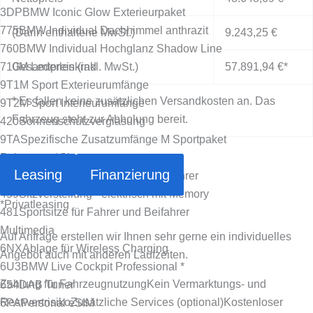
3DP
BMW Iconic Glow Exterieurpaket
775
BMW Individual Dachhimmel anthrazit
(Darin enthaltene MwSt.)
9.243,25 €
760
BMW Individual Hochglanz Shadow Line
710
Gesamtpreis (inkl. MwSt.)
M Lederlenkrad
57.891,94 €
*
9T1
M Sport Exterieurumfänge
* Es fallen keine zusätzlichen Versandkosten an. Das
9T2
M Sport Interieurumfänge
Fahrzeug steht zur Abholung bereit.
420
Sonnenschutzverglasung
9TA
Spezifische Zusatzumfänge M Sportpaket
Polsterung/ Sitze
Leasing
Finanzierung
494
Sitzheizung für Fahrer und Beifahrer
459
Sitzverstellung - elektrisch mit Memory
*
Privatleasing
481
Sportsitze für Fahrer und Beifahrer
Multimedia
Auf Anfrage erstellen wir Ihnen sehr gerne ein individuelles
6NX
Ablage für Wireless Charging
Angebot auch mit anderen Laufzeiten.
6U3
BMW Live Cockpit Professional *
Zahlung für Fahrzeugnutzung
Kein Vermarktungs- und
654
DAB Tuner
Restwertrisiko
Zusätzliche Services (optional)
Kostenloser
6PA
Personal eSIM