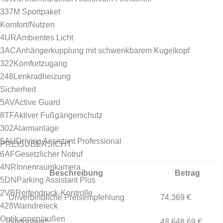
337
M Sportpaket
Komfort/Nutzen
4UR
Ambientes Licht
3AC
Anhängerkupplung mit schwenkbarem Kugelkopf
322
Komfortzugang
248
Lenkradheizung
Sicherheit
5AV
Active Guard
8TF
Aktiver Fußgängerschutz
302
Alarmanlage
5AU
Driving Assistant Professional
PREISÜBERSICHT
6AF
Gesetzlicher Notruf
4NR
Innenraumkamera
Beschreibung
Betrag
5DN
Parking Assistant Plus
2VB
Reifendruck-Kontrolle
Unverbindliche Preisempfehlung
74.369 €
428
Warndreieck
Optik innen/außen
Nettopreis*
48.648,69 €