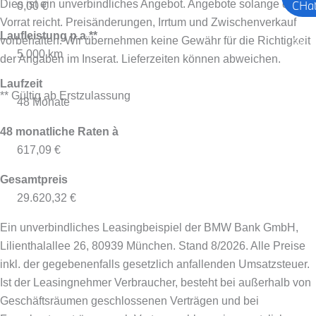
Dies ist ein unverbindliches Angebot. Angebote solange der
0,00 €
Vorrat reicht. Preisänderungen, Irrtum und Zwischenverkauf
Laufleistung p.a.**
vorbehalten. Wir übernehmen keine Gewähr für die Richtigkeit
5.000 km
der Angaben im Inserat. Lieferzeiten können abweichen.
Laufzeit
** Gültig ab Erstzulassung
48 Monate
48 monatliche Raten à
617,09 €
Gesamtpreis
29.620,32 €
Ein unverbindliches Leasingbeispiel der BMW Bank GmbH,
Lilienthalallee 26, 80939 München. Stand 8/2026.
Alle Preise
inkl. der gegebenenfalls gesetzlich anfallenden Umsatzsteuer.
Ist der Leasingnehmer Verbraucher, besteht bei außerhalb von
Geschäftsräumen geschlossenen Verträgen und bei