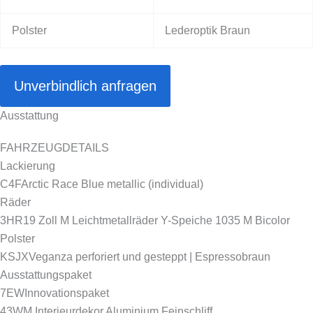
Polster
Lederoptik Braun
Unverbindlich anfragen
Ausstattung
FAHRZEUGDETAILS
Lackierung
C4F
Arctic Race Blue metallic (individual)
Räder
3HR
19 Zoll M Leichtmetallräder Y-Speiche 1035 M Bicolor
Polster
KSJX
Veganza perforiert und gesteppt | Espressobraun
Ausstattungspaket
7EW
Innovationspaket
43W
M Interieurdekor Aluminium Feinschliff