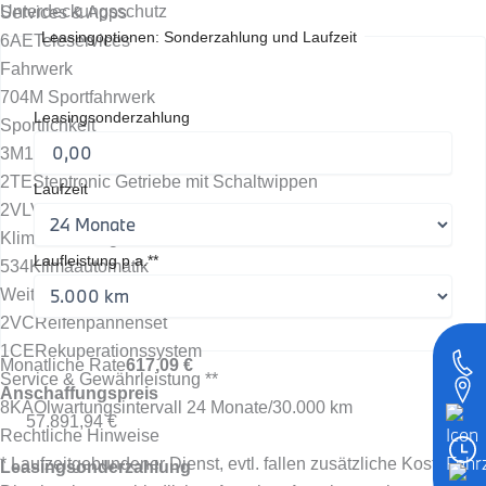
Unterdeckungsschutz
Services & Apps
Leasingoptionen: Sonderzahlung und Laufzeit
6AE
Teleservices
Fahrwerk
704
M Sportfahrwerk
Leasingsonderzahlung
Sportlichkeit
3M1
M Sportbremse, dunkelblau metallic
2TE
Steptronic Getriebe mit Schaltwippen
Laufzeit
2VL
Variable Sportlenkung
Klima/ Heizung
Laufleistung p.a.**
534
Klimaautomatik
Weiteres
2VC
Reifenpannenset
1CE
Rekuperationssystem
Monatliche Rate
617,09 €
Service & Gewährleistung **
Anschaffungspreis
8KA
Ölwartungsintervall 24 Monate/30.000 km
57.891,94 €
Rechtliche Hinweise
* Laufzeitgebundener Dienst, evtl. fallen zusätzliche Kosten an.
Leasingsonderzahlung