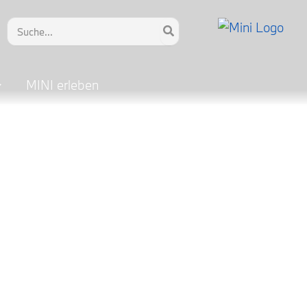
Search
for:
MINI erleben