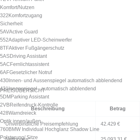
Komfort/Nutzen
322
Komfortzugang
Sicherheit
5AV
Active Guard
552
Adaptiver LED-Scheinwerfer
8TF
Aktiver Fußgängerschutz
5AS
Driving Assistant
5AC
Fernlichtassistent
6AF
Gesetzlicher Notruf
430
Innen- und Aussenspiegel automatisch abblendend
431
Innenspiegel - automatisch abblendend
PREISÜBERSICHT
5DM
Parking Assistant
2VB
Reifendruck-Kontrolle
Beschreibung
Betrag
428
Warndreieck
Optik innen/außen
Unverbindliche Preisempfehlung
42.429 €
760
BMW Individual Hochglanz Shadow Line
Polsterung/ Sitze
Nettopreis*
25.093,31 €