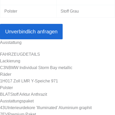
Polster
Stoff Grau
Unverbindlich anfragen
Ausstattung
FAHRZEUGDETAILS
Lackierung
C3N
BMW Individual Storm Bay metallic
Räder
1H0
17 Zoll LMR Y-Speiche 971
Polster
BLAT
Stoff Arktur Anthrazit
Ausstattungspaket
43U
Interieurdekore 'Illuminated' Aluminium graphit
7EV
Premium Paket