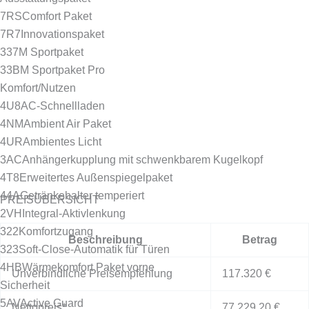
7RS
Comfort Paket
7R7
Innovationspaket
337
M Sportpaket
33B
M Sportpaket Pro
Komfort/Nutzen
4U8
AC-Schnellladen
4NM
Ambient Air Paket
4UR
Ambientes Licht
3AC
Anhängerkupplung mit schwenkbarem Kugelkopf
4T8
Erweitertes Außenspiegelpaket
44A
Getränkehalter temperiert
PREISÜBERSICHT
2VH
Integral-Aktivlenkung
322
Komfortzugang
Beschreibung
Betrag
323
Soft-Close-Automatik für Türen
4HB
Wärmekomfort Paket vorne
Unverbindliche Preisempfehlung
117.320 €
Sicherheit
5AV
Active Guard
Nettopreis*
77.229,20 €