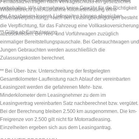
Fernabsatzverträgen nach Vertragsschluss ein gesetzliches
vorbehalten. Wir übernehmen keine Gewähr für die Richtigkeit
Widerrufsrecht (mit Ausnahme Kilometerleasing ohne
der Angaben im Inserat. Lieferzeiten können abweichen.
Erwerbsverpflichtung). Nach den Leasingbedingungen besteht
die Verpflichtung, für das Fahrzeug eine Vollkaskoversicherung
** Gültig ab Erstzulassung
abzuschließen.
Bei Neu- und Vorführwagen zuzüglich
einmaliger Bereitstellungspauschale. Bei Gebrauchtwagen und
Jungen Gebrauchten werden ausschließlich die
Zulassungskosten berechnet.
** Bei Über- bzw. Unterschreitung der festgelegten
Gesamtkilometer-Laufleistung nach Ablauf der vereinbarten
Leasingzeit werden die gefahrenen Mehr- bzw.
Minderkilometer dem Leasingnehmer zu dem im
Leasingvertrag vereinbarten Satz nachberechnet bzw. vergütet.
Bei der Berechnung bleiben 2.500 km ausgenommen. Die km-
Freigrenze von 2.500 gilt nicht für Motorradleasing.
Einzelheiten ergeben sich aus dem Leasingantrag.