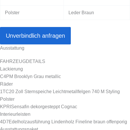
Polster
Leder Braun
Unverbindlich anfragen
Ausstattung
FAHRZEUGDETAILS
Lackierung
C4P
M Brooklyn Grau metallic
Räder
1TC
20 Zoll Sternspeiche Leichtmetallfelgen 740 M Styling
Polster
KPRI
Sensafin dekorgesteppt Cognac
Interieurleisten
4D7
Edelholzausführung Lindenholz Fineline braun offenporig
Ausstattungspaket