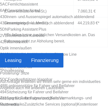
5AC
Fernlichtassistent
6AF
Gesetzlicher Notruf
(Darin enthaltene MwSt.)
7.060,31 €
430
Innen- und Aussenspiegel automatisch abblendend
431
Gesamtpreis (inkl. MwSt.)
Innenspiegel - automatisch abblendend
44.219,83 €
*
5DN
Parking Assistant Plus
* Es fallen keine zusätzlichen Versandkosten an. Das
2VB
Reifendruck-Kontrolle
Fahrzeug steht zur Abholung bereit.
428
Warndreieck
Optik innen/außen
760
BMW Individual Hochglanz Shadow Line
Leasing
Finanzierung
420
Sonnenschutzverglasung
2XH
Sport-Lenkrad
*
Privatleasing
Polsterung/ Sitze
5DC
Fondkopfstützen klappbar
Auf Anfrage erstellen wir Ihnen sehr gerne ein individuelles
488
Lordosenstütze für Fahrer und Beifahrer
Angebot auch mit anderen Laufzeiten.
494
Sitzheizung für Fahrer und Beifahrer
Zahlung für Fahrzeugnutzung
Kein Vermarktungs- und
481
Sportsitze für Fahrer und Beifahrer
Restwertrisiko
Zusätzliche Services (optional)
Kostenloser
Multimedia