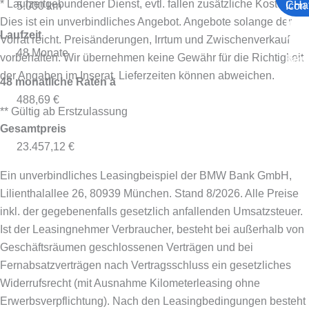
* Laufzeitgebundener Dienst, evtl. fallen zusätzliche Kosten an.
5.000 km
Dies ist ein unverbindliches Angebot. Angebote solange der
Laufzeit
Vorrat reicht. Preisänderungen, Irrtum und Zwischenverkauf
48 Monate
vorbehalten. Wir übernehmen keine Gewähr für die Richtigkeit
der Angaben im Inserat. Lieferzeiten können abweichen.
48 monatliche Raten à
488,69 €
** Gültig ab Erstzulassung
Gesamtpreis
23.457,12 €
Ein unverbindliches Leasingbeispiel der BMW Bank GmbH,
Lilienthalallee 26, 80939 München. Stand 8/2026.
Alle Preise
inkl. der gegebenenfalls gesetzlich anfallenden Umsatzsteuer.
Ist der Leasingnehmer Verbraucher, besteht bei außerhalb von
Geschäftsräumen geschlossenen Verträgen und bei
Fernabsatzverträgen nach Vertragsschluss ein gesetzliches
Widerrufsrecht (mit Ausnahme Kilometerleasing ohne
Erwerbsverpflichtung). Nach den Leasingbedingungen besteht