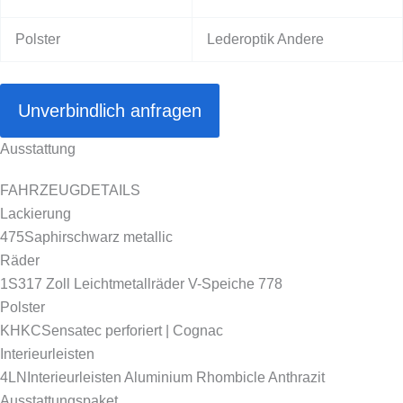
Polster
Lederoptik Andere
Unverbindlich anfragen
Ausstattung
FAHRZEUGDETAILS
Lackierung
475
Saphirschwarz metallic
Räder
1S3
17 Zoll Leichtmetallräder V-Speiche 778
Polster
KHKC
Sensatec perforiert | Cognac
Interieurleisten
4LN
Interieurleisten Aluminium Rhombicle Anthrazit
Ausstattungspaket