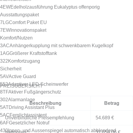
4EW
Edelholzausführung Eukalyptus offenporig
Ausstattungspaket
7LG
Comfort Paket EU
7EW
Innovationspaket
Komfort/Nutzen
3AC
Anhängerkupplung mit schwenkbarem Kugelkopf
1AG
Größerer Kraftstofftank
322
Komfortzugang
Sicherheit
5AV
Active Guard
552
Adaptiver LED-Scheinwerfer
PREISÜBERSICHT
8TF
Aktiver Fußgängerschutz
302
Alarmanlage
Beschreibung
Betrag
5AT
Driving Assistant Plus
5AC
Fernlichtassistent
Unverbindliche Preisempfehlung
54.689 €
6AF
Gesetzlicher Notruf
430
Innen- und Aussenspiegel automatisch abblendend
Nettopreis*
31.654,06 €