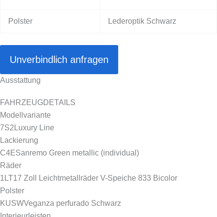
Polster
Lederoptik Schwarz
Unverbindlich anfragen
Ausstattung
FAHRZEUGDETAILS
Modellvariante
7S2
Luxury Line
Lackierung
C4E
Sanremo Green metallic (individual)
Räder
1LT
17 Zoll Leichtmetallräder V-Speiche 833 Bicolor
Polster
KUSW
Veganza perfurado Schwarz
Interieurleisten