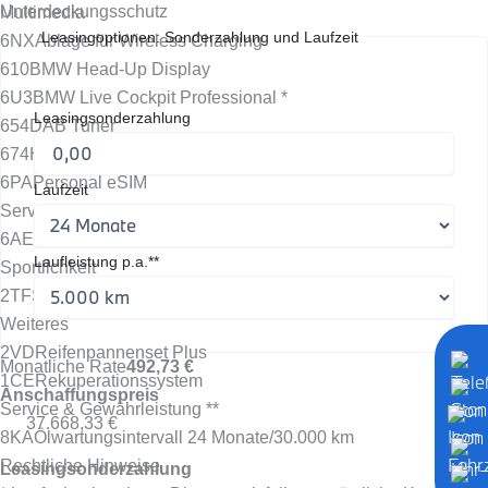
Unterdeckungsschutz
Multimedia
Leasingoptionen: Sonderzahlung und Laufzeit
6NX
Ablage für Wireless Charging
610
BMW Head-Up Display
6U3
BMW Live Cockpit Professional *
Leasingsonderzahlung
654
DAB Tuner
674
HiFi-Lautsprechersystem Harman Kardon
6PA
Personal eSIM
Laufzeit
Services & Apps
6AE
Teleservices
Laufleistung p.a.**
Sportlichkeit
2TF
Steptronic Getriebe mit Doppelkupplung
Weiteres
2VD
Reifenpannenset Plus
Monatliche Rate
492,73 €
1CE
Rekuperationssystem
Anschaffungspreis
Service & Gewährleistung **
37.668,33 €
8KA
Ölwartungsintervall 24 Monate/30.000 km
Rechtliche Hinweise
Leasingsonderzahlung