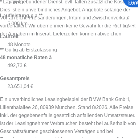
* Laufzeitgebundener Dienst, evtl. fallen zusätzliche Kosten an.
0,00 €
Dies ist ein unverbindliches Angebot. Angebote solange der
Laufleistung p.a.**
Vorrat reicht. Preisänderungen, Irrtum und Zwischenverkauf
5.000 km
vorbehalten. Wir übernehmen keine Gewähr für die Richtigkeit
der Angaben im Inserat. Lieferzeiten können abweichen.
Laufzeit
48 Monate
** Gültig ab Erstzulassung
48 monatliche Raten à
492,73 €
Gesamtpreis
23.651,04 €
Ein unverbindliches Leasingbeispiel der BMW Bank GmbH,
Lilienthalallee 26, 80939 München. Stand 8/2026.
Alle Preise
inkl. der gegebenenfalls gesetzlich anfallenden Umsatzsteuer.
Ist der Leasingnehmer Verbraucher, besteht bei außerhalb von
Geschäftsräumen geschlossenen Verträgen und bei