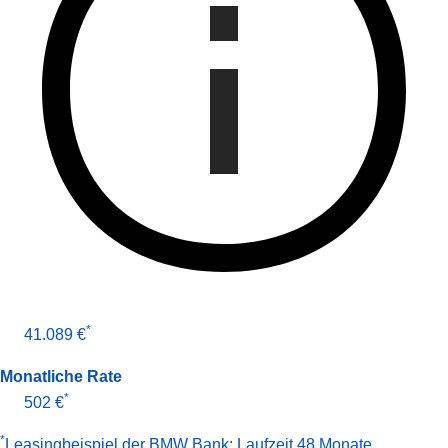
*
41.089 €
Monatliche Rate
*
502 €
*
Leasingbeispiel der BMW Bank
:
Laufzeit 48 Monate
,