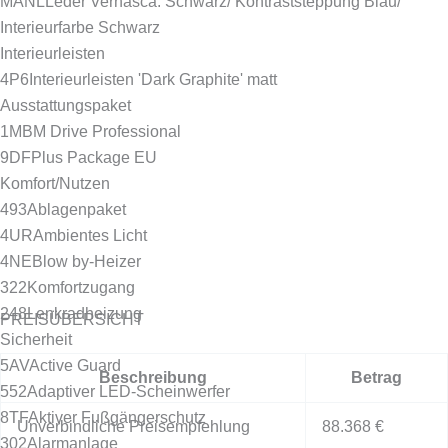
MANL
Leder Vernasca: Schwarz/ Kontraststeppung Blau/
Interieurfarbe Schwarz
Interieurleisten
4P6
Interieurleisten 'Dark Graphite' matt
Ausstattungspaket
1MB
M Drive Professional
9DF
Plus Package EU
Komfort/Nutzen
493
Ablagenpaket
4UR
Ambientes Licht
4NE
Blow by-Heizer
322
Komfortzugang
248
Lenkradheizung
PREISÜBERSICHT
Sicherheit
5AV
Active Guard
Beschreibung
Betrag
552
Adaptiver LED-Scheinwerfer
8TF
Aktiver Fußgängerschutz
Unverbindliche Preisempfehlung
88.368 €
302
Alarmanlage