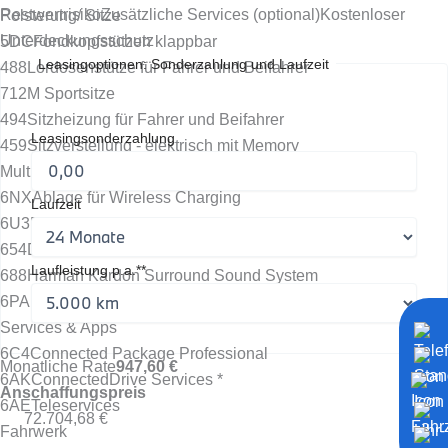
Restwertrisiko
Zusätzliche Services (optional)
Kostenloser
Polsterung/ Sitze
Unterdeckungsschutz
5DC
Fondkopfstützen klappbar
Leasingoptionen: Sonderzahlung und Laufzeit
488
Lordosenstütze für Fahrer und Beifahrer
712
M Sportsitze
494
Sitzheizung für Fahrer und Beifahrer
Leasingsonderzahlung
459
Sitzverstellung - elektrisch mit Memory
Multimedia
6NX
Ablage für Wireless Charging
Laufzeit
6U3
BMW Live Cockpit Professional *
654
DAB Tuner
Laufleistung p.a.**
688
Harman Kardon Surround Sound System
6PA
Personal eSIM
Services & Apps
6C4
Connected Package Professional
Monatliche Rate
947,60 €
6AK
ConnectedDrive Services *
Anschaffungspreis
6AE
Teleservices
72.704,68 €
Fahrwerk