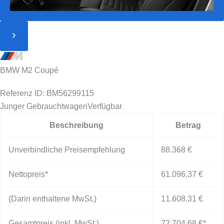
BMW M2 Coupé
Referenz ID: BM56299115
Junger Gebrauchtwagen
Verfügbar
Beschreibung
Betrag
Unverbindliche Preisempfehlung
88.368 €
Nettopreis*
61.096,37 €
(Darin enthaltene MwSt.)
11.608,31 €
Gesamtpreis (inkl. MwSt.)
72.704,68 €
*