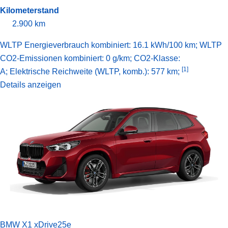
Kilometerstand
2.900 km
WLTP Energieverbrauch kombiniert: 16.1 kWh/100 km; WLTP
CO2-Emissionen kombiniert: 0 g/km; CO2-Klasse:
[1]
A;
Elektrische Reichweite (WLTP, komb.): 577 km;
Details anzeigen
BMW X1 xDrive25e