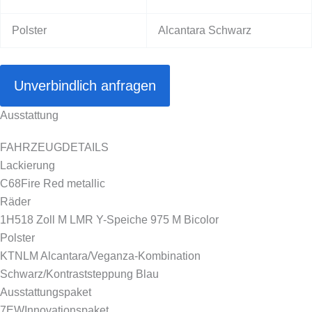
Polster
Alcantara Schwarz
Unverbindlich anfragen
Ausstattung
FAHRZEUGDETAILS
Lackierung
C68
Fire Red metallic
Räder
1H5
18 Zoll M LMR Y-Speiche 975 M Bicolor
Polster
KTNL
M Alcantara/Veganza-Kombination
Schwarz/Kontraststeppung Blau
Ausstattungspaket
7EW
Innovationspaket