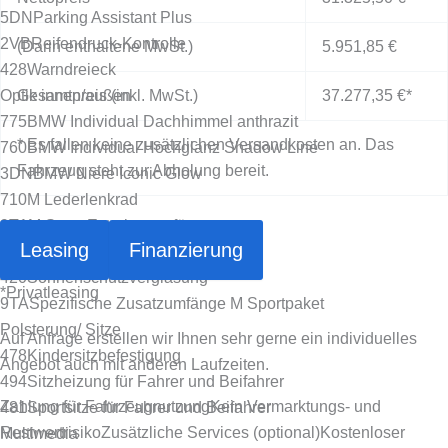
5DN
Parking Assistant Plus
2VB
Reifendruck-Kontrolle
(Darin enthaltene MwSt.)
5.951,85 €
428
Warndreieck
Optik innen/außen
Gesamtpreis (inkl. MwSt.)
37.277,35 €
*
775
BMW Individual Dachhimmel anthrazit
* Es fallen keine zusätzlichen Versandkosten an. Das
760
BMW Individual Hochglanz Shadow Line
Fahrzeug steht zur Abholung bereit.
3DN
BMW Niere Iconic Glow
710
M Lederlenkrad
9T1
M Sport Exterieurumfänge
Leasing
Finanzierung
9T2
M Sport Interieurumfänge
420
Sonnenschutzverglasung
*
Privatleasing
9TA
Spezifische Zusatzumfänge M Sportpaket
Polsterung/ Sitze
Auf Anfrage erstellen wir Ihnen sehr gerne ein individuelles
478
Kindersitzbefestigung
Angebot auch mit anderen Laufzeiten.
494
Sitzheizung für Fahrer und Beifahrer
Zahlung für Fahrzeugnutzung
Kein Vermarktungs- und
481
Sportsitze für Fahrer und Beifahrer
Restwertrisiko
Zusätzliche Services (optional)
Kostenloser
Multimedia