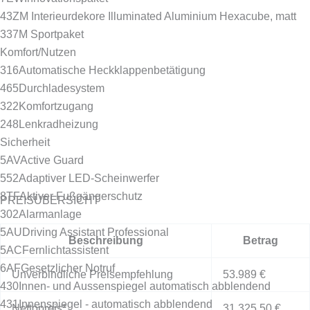
43Z
M Interieurdekore Illuminated Aluminium Hexacube, matt
337
M Sportpaket
Komfort/Nutzen
316
Automatische Heckklappenbetätigung
465
Durchladesystem
322
Komfortzugang
248
Lenkradheizung
Sicherheit
5AV
Active Guard
552
Adaptiver LED-Scheinwerfer
8TF
Aktiver Fußgängerschutz
PREISÜBERSICHT
302
Alarmanlage
5AU
Driving Assistant Professional
Beschreibung
Betrag
5AC
Fernlichtassistent
6AF
Gesetzlicher Notruf
Unverbindliche Preisempfehlung
53.989 €
430
Innen- und Aussenspiegel automatisch abblendend
431
Innenspiegel - automatisch abblendend
Nettopreis*
31.325,50 €