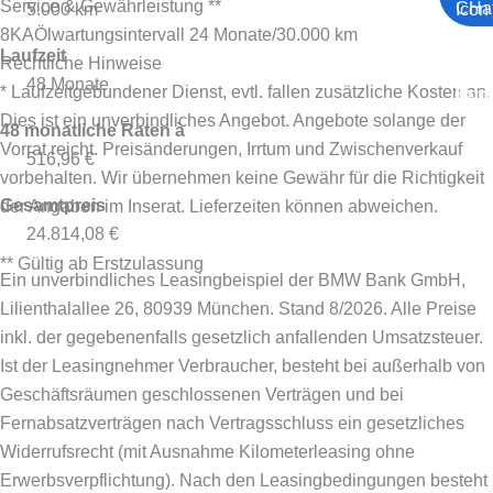
Service & Gewährleistung **
5.000 km
8KA
Ölwartungsintervall 24 Monate/30.000 km
Laufzeit
Rechtliche Hinweise
48 Monate
* Laufzeitgebundener Dienst, evtl. fallen zusätzliche Kosten an.
Dies ist ein unverbindliches Angebot. Angebote solange der
48 monatliche Raten à
Vorrat reicht. Preisänderungen, Irrtum und Zwischenverkauf
516,96 €
vorbehalten. Wir übernehmen keine Gewähr für die Richtigkeit
Gesamtpreis
der Angaben im Inserat. Lieferzeiten können abweichen.
24.814,08 €
** Gültig ab Erstzulassung
Ein unverbindliches Leasingbeispiel der BMW Bank GmbH,
Lilienthalallee 26, 80939 München. Stand 8/2026.
Alle Preise
inkl. der gegebenenfalls gesetzlich anfallenden Umsatzsteuer.
Ist der Leasingnehmer Verbraucher, besteht bei außerhalb von
Geschäftsräumen geschlossenen Verträgen und bei
Fernabsatzverträgen nach Vertragsschluss ein gesetzliches
Widerrufsrecht (mit Ausnahme Kilometerleasing ohne
Erwerbsverpflichtung). Nach den Leasingbedingungen besteht