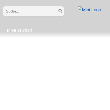
Search
for:
MINI erleben