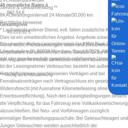
2VC
Reifenpannenset
48 monatliche Raten à
Service & Gewährleistung **
962,54 €
8KA
Ölwartungsintervall 24 Monate/30.000 km
Rechtliche Hinweise
Gesamtpreis
* Laufzeitgebundener Dienst, evtl. fallen zusätzliche Kosten an.
46.201,92 €
Dies ist ein unverbindliches Angebot. Angebote solange der
Ein unverbindliches Leasingbeispiel der BMW Bank GmbH,
Vorrat reicht. Preisänderungen, Irrtum und Zwischenverkauf
Lilienthalallee 26, 80939 München. Stand 8/2026.
Alle Preise
vorbehalten. Wir übernehmen keine Gewähr für die Richtigkeit
inkl. der gegebenenfalls gesetzlich anfallenden Umsatzsteuer.
der Angaben im Inserat. Lieferzeiten können abweichen.
Ist der Leasingnehmer Verbraucher, besteht bei außerhalb von
Geschäftsräumen geschlossenen Verträgen und bei
** Gültig ab Erstzulassung
Fernabsatzverträgen nach Vertragsschluss ein gesetzliches
Widerrufsrecht (mit Ausnahme Kilometerleasing ohne
Erwerbsverpflichtung). Nach den Leasingbedingungen besteht
die Verpflichtung, für das Fahrzeug eine Vollkaskoversicherung
abzuschließen.
Bei Neu- und Vorführwagen zuzüglich
einmaliger Bereitstellungspauschale. Bei Gebrauchtwagen und
Jungen Gebrauchten werden ausschließlich die