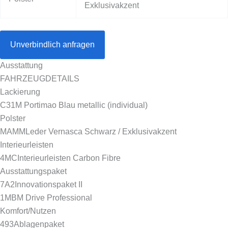
Exklusivakzent
Unverbindlich anfragen
Ausstattung
FAHRZEUGDETAILS
Lackierung
C31
M Portimao Blau metallic (individual)
Polster
MAMM
Leder Vernasca Schwarz / Exklusivakzent
Interieurleisten
4MC
Interieurleisten Carbon Fibre
Ausstattungspaket
7A2
Innovationspaket II
1MB
M Drive Professional
Komfort/Nutzen
493
Ablagenpaket