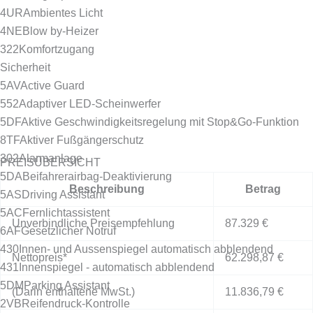
4UR
Ambientes Licht
4NE
Blow by-Heizer
322
Komfortzugang
Sicherheit
5AV
Active Guard
552
Adaptiver LED-Scheinwerfer
5DF
Aktive Geschwindigkeitsregelung mit Stop&Go-Funktion
8TF
Aktiver Fußgängerschutz
302
Alarmanlage
PREISÜBERSICHT
5DA
Beifahrerairbag-Deaktivierung
Beschreibung
Betrag
5AS
Driving Assistant
5AC
Fernlichtassistent
Unverbindliche Preisempfehlung
87.329 €
6AF
Gesetzlicher Notruf
430
Innen- und Aussenspiegel automatisch abblendend
Nettopreis*
62.298,87 €
431
Innenspiegel - automatisch abblendend
5DM
Parking Assistant
(Darin enthaltene MwSt.)
11.836,79 €
2VB
Reifendruck-Kontrolle