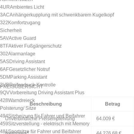
4UR
Ambientes Licht
3AC
Anhängerkupplung mit schwenkbarem Kugelkopf
322
Komfortzugang
Sicherheit
5AV
Active Guard
8TF
Aktiver Fußgängerschutz
302
Alarmanlage
5AS
Driving Assistant
6AF
Gesetzlicher Notruf
5DM
Parking Assistant
2VB
Reifendruck-Kontrolle
PREISÜBERSICHT
9QV
Vorbereitung Driving Assistant Plus
428
Warndreieck
Beschreibung
Betrag
Polsterung/ Sitze
494
Sitzheizung für Fahrer und Beifahrer
Unverbindliche Preisempfehlung
64.009 €
459
Sitzverstellung - elektrisch mit Memory
481
Sportsitze für Fahrer und Beifahrer
Nettopreis*
44.276,68 €