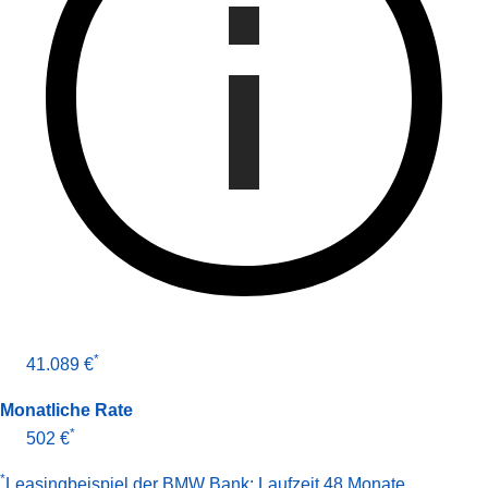
*
41.089 €
Monatliche Rate
*
502 €
*
Leasingbeispiel der BMW Bank
:
Laufzeit 48 Monate
,