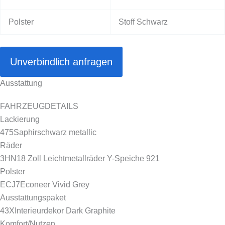
Polster
Stoff Schwarz
Unverbindlich anfragen
Ausstattung
FAHRZEUGDETAILS
Lackierung
475
Saphirschwarz metallic
Räder
3HN
18 Zoll Leichtmetallräder Y-Speiche 921
Polster
ECJ7
Econeer Vivid Grey
Ausstattungspaket
43X
Interieurdekor Dark Graphite
Komfort/Nutzen