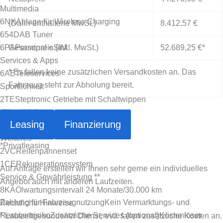
Multimedia
6NX
Ablage für Wireless Charging
(Darin enthaltene MwSt.)
8.412,57 €
654
DAB Tuner
6PA
Gesamtpreis (inkl. MwSt.)
Personal eSIM
52.689,25 €
*
Services & Apps
* Es fallen keine zusätzlichen Versandkosten an. Das
6AE
Teleservices
Fahrzeug steht zur Abholung bereit.
Sportlichkeit
2TE
Steptronic Getriebe mit Schaltwippen
Klima/ Heizung
Leasing
Finanzierung
534
Klimaautomatik
Weiteres
*
Privatleasing
2VC
Reifenpannenset
1CE
Rekuperationssystem
Auf Anfrage erstellen wir Ihnen sehr gerne ein individuelles
Service & Gewährleistung **
Angebot auch mit anderen Laufzeiten.
8KA
Ölwartungsintervall 24 Monate/30.000 km
Zahlung für Fahrzeugnutzung
Kein Vermarktungs- und
Rechtliche Hinweise
Restwertrisiko
Zusätzliche Services (optional)
Kostenloser
* Laufzeitgebundener Dienst, evtl. fallen zusätzliche Kosten an.