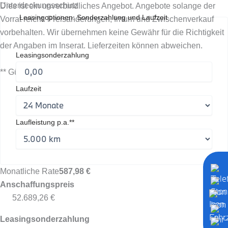
Unterdeckungsschutz
Dies ist ein unverbindliches Angebot. Angebote solange der
Leasingoptionen: Sonderzahlung und Laufzeit
Vorrat reicht. Preisänderungen, Irrtum und Zwischenverkauf
vorbehalten. Wir übernehmen keine Gewähr für die Richtigkeit
der Angaben im Inserat. Lieferzeiten können abweichen.
Leasingsonderzahlung
** Gültig ab Erstzulassung
Laufzeit
Laufleistung p.a.**
Monatliche Rate
587,98 €
Anschaffungspreis
52.689,26 €
Leasingsonderzahlung