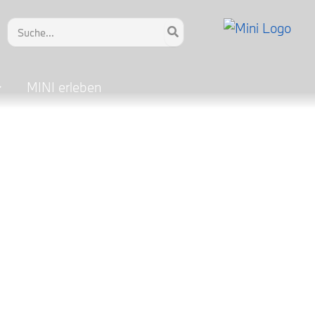
Search
for:
MINI erleben