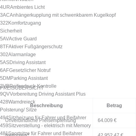
4UR
Ambientes Licht
3AC
Anhängerkupplung mit schwenkbarem Kugelkopf
322
Komfortzugang
Sicherheit
5AV
Active Guard
8TF
Aktiver Fußgängerschutz
302
Alarmanlage
5AS
Driving Assistant
6AF
Gesetzlicher Notruf
5DM
Parking Assistant
2VB
Reifendruck-Kontrolle
PREISÜBERSICHT
9QV
Vorbereitung Driving Assistant Plus
428
Warndreieck
Beschreibung
Betrag
Polsterung/ Sitze
494
Sitzheizung für Fahrer und Beifahrer
Unverbindliche Preisempfehlung
64.009 €
459
Sitzverstellung - elektrisch mit Memory
481
Sportsitze für Fahrer und Beifahrer
Nettopreis*
42.952,47 €