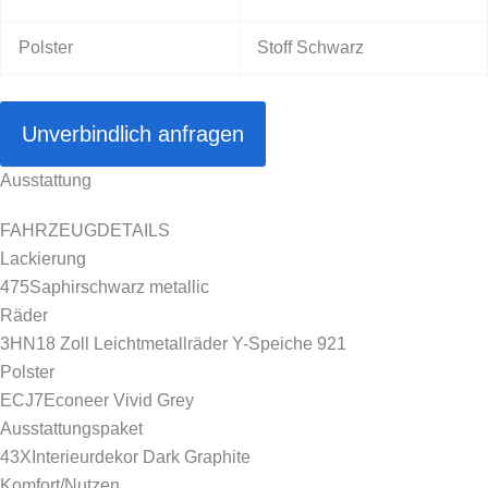
Polster
Stoff Schwarz
Unverbindlich anfragen
Ausstattung
FAHRZEUGDETAILS
Lackierung
475
Saphirschwarz metallic
Räder
3HN
18 Zoll Leichtmetallräder Y-Speiche 921
Polster
ECJ7
Econeer Vivid Grey
Ausstattungspaket
43X
Interieurdekor Dark Graphite
Komfort/Nutzen