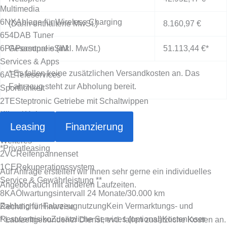
Multimedia
6NX
Ablage für Wireless Charging
(Darin enthaltene MwSt.)
8.160,97 €
654
DAB Tuner
6PA
Gesamtpreis (inkl. MwSt.)
Personal eSIM
51.113,44 €
*
Services & Apps
* Es fallen keine zusätzlichen Versandkosten an. Das
6AE
Teleservices
Fahrzeug steht zur Abholung bereit.
Sportlichkeit
2TE
Steptronic Getriebe mit Schaltwippen
Klima/ Heizung
Leasing
Finanzierung
534
Klimaautomatik
Weiteres
*
Privatleasing
2VC
Reifenpannenset
1CE
Rekuperationssystem
Auf Anfrage erstellen wir Ihnen sehr gerne ein individuelles
Service & Gewährleistung **
Angebot auch mit anderen Laufzeiten.
8KA
Ölwartungsintervall 24 Monate/30.000 km
Zahlung für Fahrzeugnutzung
Kein Vermarktungs- und
Rechtliche Hinweise
Restwertrisiko
Zusätzliche Services (optional)
Kostenloser
* Laufzeitgebundener Dienst, evtl. fallen zusätzliche Kosten an.