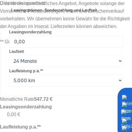
Unterdeckungsschutz
Dies ist ein unverbindliches Angebot. Angebote solange der
Leasingoptionen: Sonderzahlung und Laufzeit
Vorrat reicht. Preisänderungen, Irrtum und Zwischenverkauf
vorbehalten. Wir übernehmen keine Gewähr für die Richtigkeit
der Angaben im Inserat. Lieferzeiten können abweichen.
Leasingsonderzahlung
** Gültig ab Erstzulassung
Laufzeit
Laufleistung p.a.**
Monatliche Rate
547,72 €
Leasingsonderzahlung
0,00 €
Laufleistung p.a.**