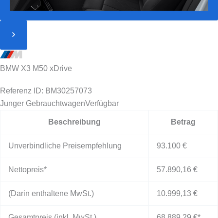
BMW X3 M50 xDrive
Referenz ID: BM30257073
Junger Gebrauchtwagen
Verfügbar
Beschreibung
Betrag
Unverbindliche Preisempfehlung
93.100 €
Nettopreis*
57.890,16 €
(Darin enthaltene MwSt.)
10.999,13 €
Gesamtpreis (inkl. MwSt.)
68.889,29 €
*