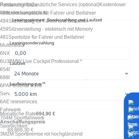
Restwertrisiko
Zusätzliche Services (optional)
Kostenloser
Polsterung/ Sitze
Unterdeckungsschutz
488
Lordosenstütze für Fahrer und Beifahrer
Leasingoptionen: Sonderzahlung und Laufzeit
494
Sitzheizung für Fahrer und Beifahrer
459
Sitzverstellung - elektrisch mit Memory
481
Sportsitze für Fahrer und Beifahrer
Leasingsonderzahlung
Multimedia
6NX
Ablage für Wireless Charging
6U3
BMW Live Cockpit Professional *
Laufzeit
654
DAB Tuner
688
Harman Kardon Surround Sound System
Laufleistung p.a.**
6PA
Personal eSIM
Services & Apps
6AE
Teleservices
Fahrwerk
Monatliche Rate
694,90 €
704
M Sportfahrwerk
Anschaffungspreis
Sportlichkeit
68.889,30 €
3M2
M Sportbremse rot hochglänzend