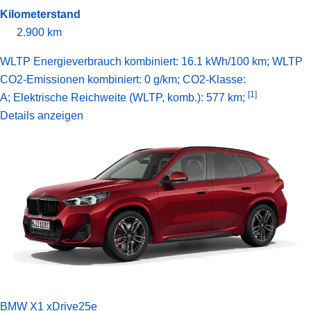
Kilometerstand
2.900 km
WLTP Energieverbrauch kombiniert: 16.1 kWh/100 km; WLTP
CO2-Emissionen kombiniert: 0 g/km; CO2-Klasse:
[1]
A;
Elektrische Reichweite (WLTP, komb.): 577 km;
Details anzeigen
BMW X1 xDrive25e