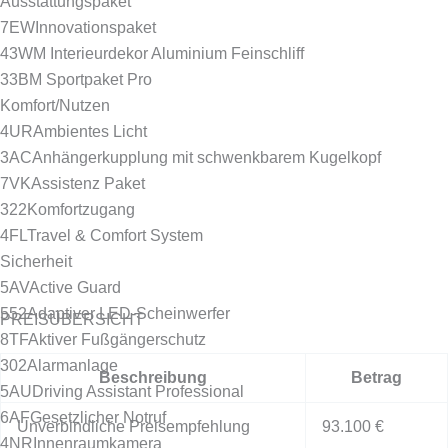
Ausstattungspaket
7EW
Innovationspaket
43W
M Interieurdekor Aluminium Feinschliff
33B
M Sportpaket Pro
Komfort/Nutzen
4UR
Ambientes Licht
3AC
Anhängerkupplung mit schwenkbarem Kugelkopf
7VK
Assistenz Paket
322
Komfortzugang
4FL
Travel & Comfort System
Sicherheit
5AV
Active Guard
552
Adaptiver LED-Scheinwerfer
PREISÜBERSICHT
8TF
Aktiver Fußgängerschutz
302
Alarmanlage
Beschreibung
Betrag
5AU
Driving Assistant Professional
6AF
Gesetzlicher Notruf
Unverbindliche Preisempfehlung
93.100 €
4NR
Innenraumkamera