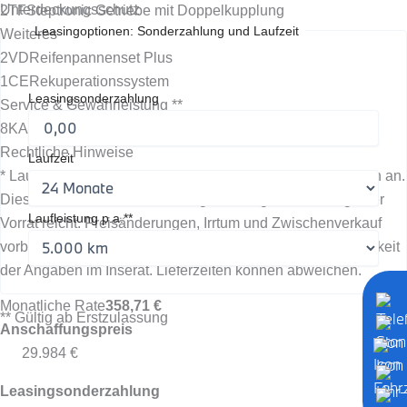
Unterdeckungsschutz
2TF
Steptronic Getriebe mit Doppelkupplung
Leasingoptionen: Sonderzahlung und Laufzeit
Weiteres
2VD
Reifenpannenset Plus
1CE
Rekuperationssystem
Leasingsonderzahlung
Service & Gewährleistung **
8KA
Ölwartungsintervall 24 Monate/30.000 km
Rechtliche Hinweise
Laufzeit
* Laufzeitgebundener Dienst, evtl. fallen zusätzliche Kosten an.
Dies ist ein unverbindliches Angebot. Angebote solange der
Laufleistung p.a.**
Vorrat reicht. Preisänderungen, Irrtum und Zwischenverkauf
vorbehalten. Wir übernehmen keine Gewähr für die Richtigkeit
der Angaben im Inserat. Lieferzeiten können abweichen.
Monatliche Rate
358,71 €
** Gültig ab Erstzulassung
Anschaffungspreis
29.984 €
Leasingsonderzahlung