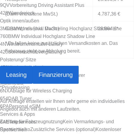
9QV
Vorbereitung Driving Assistant Plus
428
Warndreieck
(Darin enthaltene MwSt.)
4.787,36 €
Optik innen/außen
3MC
Gesamtpreis (inkl. MwSt.)
BMW Individual Dachreling Hochglanz Shadow Line
29.984 €
*
760
BMW Individual Hochglanz Shadow Line
* Es fallen keine zusätzlichen Versandkosten an. Das
4NW
Instrumententafel Luxury
Fahrzeug steht zur Abholung bereit.
420
Sonnenschutzverglasung
Polsterung/ Sitze
478
Kindersitzbefestigung
Leasing
Finanzierung
494
Sitzheizung für Fahrer und Beifahrer
Multimedia
*
Privatleasing
6NX
Ablage für Wireless Charging
654
DAB Tuner
Auf Anfrage erstellen wir Ihnen sehr gerne ein individuelles
6PA
Personal eSIM
Angebot auch mit anderen Laufzeiten.
Services & Apps
Zahlung für Fahrzeugnutzung
Kein Vermarktungs- und
6AE
Teleservices
Restwertrisiko
Zusätzliche Services (optional)
Kostenloser
Sportlichkeit