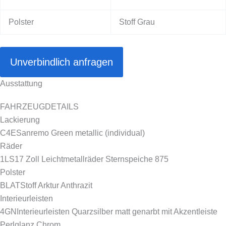
Polster
Stoff Grau
Unverbindlich anfragen
Ausstattung
FAHRZEUGDETAILS
Lackierung
C4E
Sanremo Green metallic (individual)
Räder
1LS
17 Zoll Leichtmetallräder Sternspeiche 875
Polster
BLAT
Stoff Arktur Anthrazit
Interieurleisten
4GN
Interieurleisten Quarzsilber matt genarbt mit Akzentleiste
Perlglanz Chrom