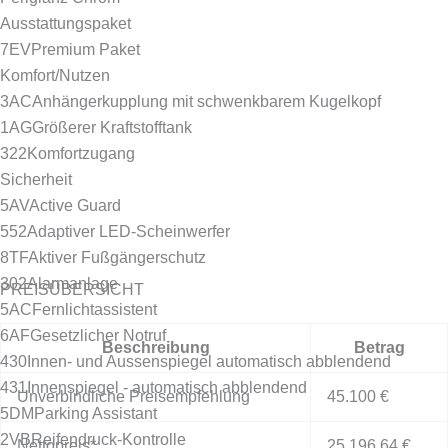
Ausstattungspaket
7EV
Premium Paket
Komfort/Nutzen
3AC
Anhängerkupplung mit schwenkbarem Kugelkopf
1AG
Größerer Kraftstofftank
322
Komfortzugang
Sicherheit
5AV
Active Guard
552
Adaptiver LED-Scheinwerfer
8TF
Aktiver Fußgängerschutz
302
Alarmanlage
PREISÜBERSICHT
5AC
Fernlichtassistent
6AF
Gesetzlicher Notruf
Beschreibung
Betrag
430
Innen- und Aussenspiegel automatisch abblendend
431
Innenspiegel - automatisch abblendend
Unverbindliche Preisempfehlung
45.100 €
5DM
Parking Assistant
2VB
Reifendruck-Kontrolle
Nettopreis*
25.196,64 €