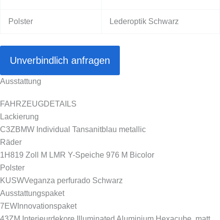
Polster
Lederoptik Schwarz
Unverbindlich anfragen
Ausstattung
FAHRZEUGDETAILS
Lackierung
C3Z
BMW Individual Tansanitblau metallic
Räder
1H8
19 Zoll M LMR Y-Speiche 976 M Bicolor
Polster
KUSW
Veganza perfurado Schwarz
Ausstattungspaket
7EW
Innovationspaket
43Z
M Interieurdekore Illuminated Aluminium Hexacube, matt