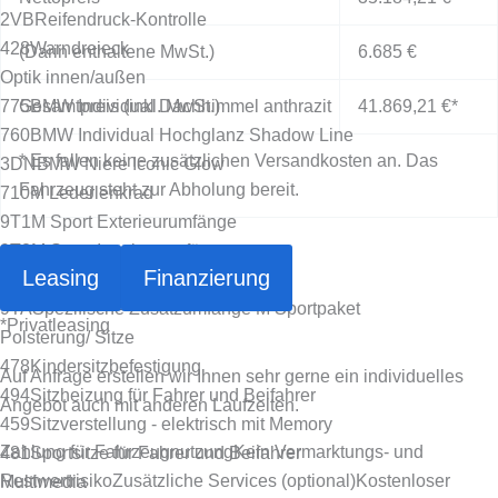
2VB
Reifendruck-Kontrolle
428
Warndreieck
(Darin enthaltene MwSt.)
6.685 €
Optik innen/außen
775
Gesamtpreis (inkl. MwSt.)
BMW Individual Dachhimmel anthrazit
41.869,21 €
*
760
BMW Individual Hochglanz Shadow Line
* Es fallen keine zusätzlichen Versandkosten an. Das
3DN
BMW Niere Iconic Glow
Fahrzeug steht zur Abholung bereit.
710
M Lederlenkrad
9T1
M Sport Exterieurumfänge
9T2
M Sport Interieurumfänge
Leasing
Finanzierung
420
Sonnenschutzverglasung
9TA
Spezifische Zusatzumfänge M Sportpaket
*
Privatleasing
Polsterung/ Sitze
478
Kindersitzbefestigung
Auf Anfrage erstellen wir Ihnen sehr gerne ein individuelles
494
Sitzheizung für Fahrer und Beifahrer
Angebot auch mit anderen Laufzeiten.
459
Sitzverstellung - elektrisch mit Memory
Zahlung für Fahrzeugnutzung
Kein Vermarktungs- und
481
Sportsitze für Fahrer und Beifahrer
Restwertrisiko
Zusätzliche Services (optional)
Kostenloser
Multimedia