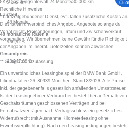
8KA
Ölwartungsintervall 24 Monate/30.000 km
5.000 km
Rechtliche Hinweise
Laufzeit
* Laufzeitgebundener Dienst, evtl. fallen zusätzliche Kosten an.
48 Monate
Dies ist ein unverbindliches Angebot. Angebote solange der
Vorrat reicht. Preisänderungen, Irrtum und Zwischenverkauf
48 monatliche Raten à
vorbehalten. Wir übernehmen keine Gewähr für die Richtigkeit
486,41 €
der Angaben im Inserat. Lieferzeiten können abweichen.
Gesamtpreis
23.347,68 €
** Gültig ab Erstzulassung
Ein unverbindliches Leasingbeispiel der BMW Bank GmbH,
Lilienthalallee 26, 80939 München. Stand 8/2026.
Alle Preise
inkl. der gegebenenfalls gesetzlich anfallenden Umsatzsteuer.
Ist der Leasingnehmer Verbraucher, besteht bei außerhalb von
Geschäftsräumen geschlossenen Verträgen und bei
Fernabsatzverträgen nach Vertragsschluss ein gesetzliches
Widerrufsrecht (mit Ausnahme Kilometerleasing ohne
Erwerbsverpflichtung). Nach den Leasingbedingungen besteht