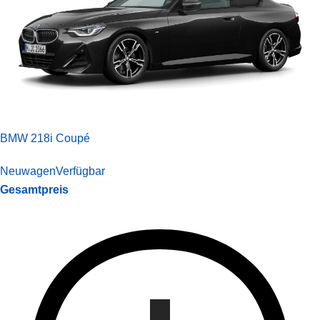
BMW 218i Coupé
Neuwagen
Verfügbar
Gesamtpreis