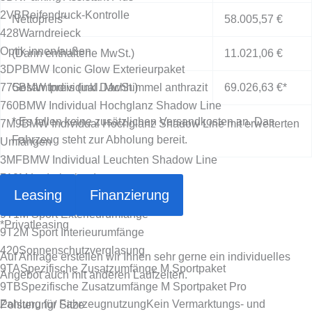
2VB
Reifendruck-Kontrolle
Nettopreis*
58.005,57 €
428
Warndreieck
Optik innen/außen
(Darin enthaltene MwSt.)
11.021,06 €
3DP
BMW Iconic Glow Exterieurpaket
775
Gesamtpreis (inkl. MwSt.)
BMW Individual Dachhimmel anthrazit
69.026,63 €
*
760
BMW Individual Hochglanz Shadow Line
* Es fallen keine zusätzlichen Versandkosten an. Das
7M9
BMW Individual Hochglanz Shadow Line mit erweiterten
Fahrzeug steht zur Abholung bereit.
Umfängen
3MF
BMW Individual Leuchten Shadow Line
710
M Lederlenkrad
Leasing
Finanzierung
4GQ
M Sicherheitsgurte
9T1
M Sport Exterieurumfänge
*
Privatleasing
9T2
M Sport Interieurumfänge
420
Sonnenschutzverglasung
Auf Anfrage erstellen wir Ihnen sehr gerne ein individuelles
9TA
Spezifische Zusatzumfänge M Sportpaket
Angebot auch mit anderen Laufzeiten.
9TB
Spezifische Zusatzumfänge M Sportpaket Pro
Zahlung für Fahrzeugnutzung
Kein Vermarktungs- und
Polsterung/ Sitze