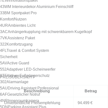
7EW
Innovationspaket
43W
M Interieurdekor Aluminium Feinschliff
33B
M Sportpaket Pro
Komfort/Nutzen
4UR
Ambientes Licht
3AC
Anhängerkupplung mit schwenkbarem Kugelkopf
7VK
Assistenz Paket
322
Komfortzugang
4FL
Travel & Comfort System
Sicherheit
5AV
Active Guard
552
Adaptiver LED-Scheinwerfer
8TF
Aktiver Fußgängerschutz
PREISÜBERSICHT
302
Alarmanlage
5AU
Driving Assistant Professional
Beschreibung
Betrag
6AF
Gesetzlicher Notruf
4NR
Innenraumkamera
Unverbindliche Preisempfehlung
94.499 €
5DN
Parking Assistant Plus