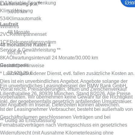
2VL
Variable Sportlenkung
Laufleistung p.a.**
Klima/ Heizung
5.000 km
534
Klimaautomatik
Laufzeit
Weiteres
48 Monate
2VC
Reifenpannenset
1CE
Rekuperationssystem
48 monatliche Raten à
Service & Gewährleistung **
685,90 €
8KA
Ölwartungsintervall 24 Monate/30.000 km
Gesamtpreis
Rechtliche Hinweise
32.923,20 €
* Laufzeitgebundener Dienst, evtl. fallen zusätzliche Kosten an.
Dies ist ein unverbindliches Angebot. Angebote solange der
Ein unverbindliches Leasingbeispiel der BMW Bank GmbH,
Vorrat reicht. Preisänderungen, Irrtum und Zwischenverkauf
Lilienthalallee 26, 80939 München. Stand 8/2026.
Alle Preise
vorbehalten. Wir übernehmen keine Gewähr für die Richtigkeit
inkl. der gegebenenfalls gesetzlich anfallenden Umsatzsteuer.
der Angaben im Inserat. Lieferzeiten können abweichen.
Ist der Leasingnehmer Verbraucher, besteht bei außerhalb von
Geschäftsräumen geschlossenen Verträgen und bei
** Gültig ab Erstzulassung
Fernabsatzverträgen nach Vertragsschluss ein gesetzliches
Widerrufsrecht (mit Ausnahme Kilometerleasing ohne