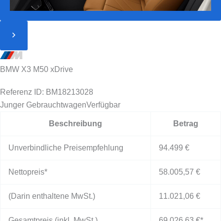
BMW X3 M50 xDrive
Referenz ID: BM18213028
Junger Gebrauchtwagen
Verfügbar
Beschreibung
Betrag
Unverbindliche Preisempfehlung
94.499 €
Nettopreis*
58.005,57 €
(Darin enthaltene MwSt.)
11.021,06 €
Gesamtpreis (inkl. MwSt.)
69.026,63 €
*