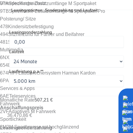
Unterdeckungsschutz
9TA
Spezifische Zusatzumfänge M Sportpaket
Leasingoptionen: Sonderzahlung und Laufzeit
9TB
Spezifische Zusatzumfänge M Sportpaket Pro
Polsterung/ Sitze
478
Kindersitzbefestigung
Leasingsonderzahlung
494
Sitzheizung für Fahrer und Beifahrer
481
Sportsitze für Fahrer und Beifahrer
Multimedia
Laufzeit
6NX
Ablage für Wireless Charging
654
DAB Tuner
Laufleistung p.a.**
674
HiFi-Lautsprechersystem Harman Kardon
6PA
Personal eSIM
Services & Apps
6AE
Teleservices
Monatliche Rate
507,21 €
Fahrwerk
Anschaffungspreis
2VF
Adaptives M Fahrwerk
36.470,86 €
Sportlichkeit
3M2
M Sportbremse rot hochglänzend
Leasingsonderzahlung