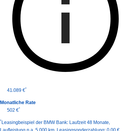
*
41.089 €
Monatliche Rate
*
502 €
*
Leasingbeispiel der BMW Bank
:
Laufzeit 48 Monate
,
Laufleistung p.a. 5.000 km
,
Leasingsonderzahlung: 0,00 €
,