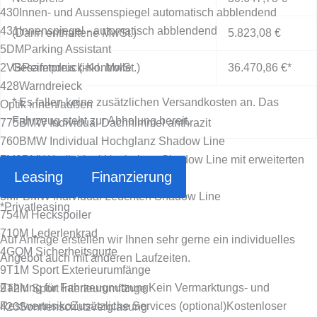
430
Innen- und Aussenspiegel automatisch abblendend
431
Innenspiegel - automatisch abblendend
(Darin enthaltene MwSt.)
5.823,08 €
5DM
Parking Assistant
2VB
Gesamtpreis (inkl. MwSt.)
Reifendruck-Kontrolle
36.470,86 €
*
428
Warndreieck
* Es fallen keine zusätzlichen Versandkosten an. Das
Optik innen/außen
Fahrzeug steht zur Abholung bereit.
775
BMW Individual Dachhimmel anthrazit
760
BMW Individual Hochglanz Shadow Line
7M9
BMW Individual Hochglanz Shadow Line mit erweiterten
Leasing
Finanzierung
Umfängen
3MF
BMW Individual Leuchten Shadow Line
*
Privatleasing
754
M Heckspoiler
710
M Lederlenkrad
Auf Anfrage erstellen wir Ihnen sehr gerne ein individuelles
4GQ
M Sicherheitsgurte
Angebot auch mit anderen Laufzeiten.
9T1
M Sport Exterieurumfänge
Zahlung für Fahrzeugnutzung
Kein Vermarktungs- und
9T2
M Sport Interieurumfänge
Restwertrisiko
Zusätzliche Services (optional)
Kostenloser
420
Sonnenschutzverglasung