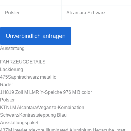
Polster
Alcantara Schwarz
Unverbindlich anfragen
Ausstattung
FAHRZEUGDETAILS
Lackierung
475
Saphirschwarz metallic
Räder
1H8
19 Zoll M LMR Y-Speiche 976 M Bicolor
Polster
KTNL
M Alcantara/Veganza-Kombination
Schwarz/Kontraststeppung Blau
Ausstattungspaket
43Z
M Interieurdekore Illuminated Aluminium Hexacube, matt