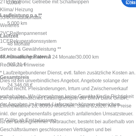
2TE
Steptronic Getriebe mit Schaltwippen
0,00 €
Klima/ Heizung
Laufleistung p.a.**
534
Klimaautomatik
5.000 km
Weiteres
2VC
Reifenpannenset
Laufzeit
1CE
Rekuperationssystem
48 Monate
Service & Gewährleistung **
48 monatliche Raten à
8KA
Ölwartungsintervall 24 Monate/30.000 km
507,21 €
Rechtliche Hinweise
* Laufzeitgebundener Dienst, evtl. fallen zusätzliche Kosten an.
Gesamtpreis
Dies ist ein unverbindliches Angebot. Angebote solange der
24.346,08 €
Vorrat reicht. Preisänderungen, Irrtum und Zwischenverkauf
vorbehalten. Wir übernehmen keine Gewähr für die Richtigkeit
Ein unverbindliches Leasingbeispiel der BMW Bank GmbH,
der Angaben im Inserat. Lieferzeiten können abweichen.
Lilienthalallee 26, 80939 München. Stand 8/2026.
Alle Preise
inkl. der gegebenenfalls gesetzlich anfallenden Umsatzsteuer.
** Gültig ab Erstzulassung
Ist der Leasingnehmer Verbraucher, besteht bei außerhalb von
Geschäftsräumen geschlossenen Verträgen und bei