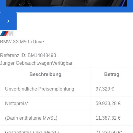
BMW X3 M50 xDrive
Referenz ID: BM14848493
Junger Gebrauchtwagen
Verfügbar
Beschreibung
Betrag
Unverbindliche Preisempfehlung
97.329 €
Nettopreis*
59.933,28 €
(Darin enthaltene MwSt.)
11.387,32 €
Gesamtpreis (inkl. MwSt.)
71.320,60 €
*