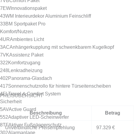
7VB
Comfort Paket
7EW
Innovationspaket
43W
M Interieurdekor Aluminium Feinschliff
33B
M Sportpaket Pro
Komfort/Nutzen
4UR
Ambientes Licht
3AC
Anhängerkupplung mit schwenkbarem Kugelkopf
7VK
Assistenz Paket
322
Komfortzugang
248
Lenkradheizung
402
Panorama-Glasdach
417
Sonnenschutzrollo für hintere Türseitenscheiben
4FL
Travel & Comfort System
PREISÜBERSICHT
Sicherheit
5AV
Active Guard
Beschreibung
Betrag
552
Adaptiver LED-Scheinwerfer
8TF
Aktiver Fußgängerschutz
Unverbindliche Preisempfehlung
97.329 €
302
Alarmanlage