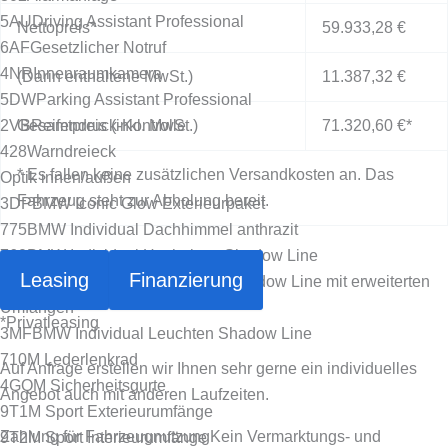
5AU
Driving Assistant Professional
Nettopreis*
59.933,28 €
6AF
Gesetzlicher Notruf
4NR
Innenraumkamera
(Darin enthaltene MwSt.)
11.387,32 €
5DW
Parking Assistant Professional
2VB
Gesamtpreis (inkl. MwSt.)
Reifendruck-Kontrolle
71.320,60 €
*
428
Warndreieck
* Es fallen keine zusätzlichen Versandkosten an. Das
Optik innen/außen
Fahrzeug steht zur Abholung bereit.
3DP
BMW Iconic Glow Exterieurpaket
775
BMW Individual Dachhimmel anthrazit
760
BMW Individual Hochglanz Shadow Line
Leasing
Finanzierung
7M9
BMW Individual Hochglanz Shadow Line mit erweiterten
Umfängen
*
Privatleasing
3MF
BMW Individual Leuchten Shadow Line
710
M Lederlenkrad
Auf Anfrage erstellen wir Ihnen sehr gerne ein individuelles
4GQ
M Sicherheitsgurte
Angebot auch mit anderen Laufzeiten.
9T1
M Sport Exterieurumfänge
Zahlung für Fahrzeugnutzung
Kein Vermarktungs- und
9T2
M Sport Interieurumfänge