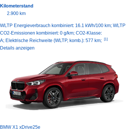
Kilometerstand
2.900 km
WLTP Energieverbrauch kombiniert: 16.1 kWh/100 km; WLTP
CO2-Emissionen kombiniert: 0 g/km; CO2-Klasse:
[1]
A;
Elektrische Reichweite (WLTP, komb.): 577 km;
Details anzeigen
BMW X1 xDrive25e