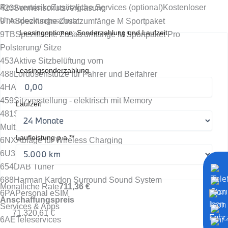
Restwertrisiko
Zusätzliche Services (optional)
Kostenloser
420
Sonnenschutzverglasung
Unterdeckungsschutz
9TA
Spezifische Zusatzumfänge M Sportpaket
Leasingoptionen: Sonderzahlung und Laufzeit
9TB
Spezifische Zusatzumfänge M Sportpaket Pro
Polsterung/ Sitze
453
Aktive Sitzbelüftung vorn
Leasingsonderzahlung
488
Lordosenstütze für Fahrer und Beifahrer
4HA
Sitzheizung vorne und hinten
459
Sitzverstellung - elektrisch mit Memory
Laufzeit
481
Sportsitze für Fahrer und Beifahrer
Multimedia
Laufleistung p.a.**
6NX
Ablage für Wireless Charging
6U3
BMW Live Cockpit Professional *
654
DAB Tuner
688
Harman Kardon Surround Sound System
Monatliche Rate
711,36 €
6PA
Personal eSIM
Anschaffungspreis
Services & Apps
71.320,61 €
6AE
Teleservices