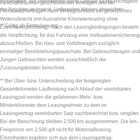
vorbehalten. Wir übernehmen keine Gewähr für die Richtigkeit
Geschäftsräumen geschlossenen Verträgen und bei
der Angaben im Inserat. Lieferzeiten können abweichen.
Fernabsatzverträgen nach Vertragsschluss ein gesetzliches
Widerrufsrecht (mit Ausnahme Kilometerleasing ohne
** Gültig ab Erstzulassung
Erwerbsverpflichtung). Nach den Leasingbedingungen besteht
die Verpflichtung, für das Fahrzeug eine Vollkaskoversicherung
abzuschließen.
Bei Neu- und Vorführwagen zuzüglich
einmaliger Bereitstellungspauschale. Bei Gebrauchtwagen und
Jungen Gebrauchten werden ausschließlich die
Zulassungskosten berechnet.
** Bei Über- bzw. Unterschreitung der festgelegten
Gesamtkilometer-Laufleistung nach Ablauf der vereinbarten
Leasingzeit werden die gefahrenen Mehr- bzw.
Minderkilometer dem Leasingnehmer zu dem im
Leasingvertrag vereinbarten Satz nachberechnet bzw. vergütet.
Bei der Berechnung bleiben 2.500 km ausgenommen. Die km-
Freigrenze von 2.500 gilt nicht für Motorradleasing.
Einzelheiten ergeben sich aus dem Leasingantrag.