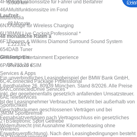
4FM
Multifunktionssitze für Fahrer und Beifahrer
5.000 km
46A
Multifunktionssitze im Fond
Laufzeit
Multimedia
48 Monate
6NX
Ablage für Wireless Charging
6U3
BMW Live Cockpit Professional *
48 monatliche Raten à
6F1
Bowers & Wilkins Diamond Surround Sound System
1.223,62 €
654
DAB Tuner
Gesamtpreis
6FR
Fond-Entertainment Experience
58.733,76 €
6PA
Personal eSIM
Services & Apps
Ein unverbindliches Leasingbeispiel der BMW Bank GmbH,
6C4
Connected Package Professional
Lilienthalallee 26, 80939 München. Stand 8/2026.
Alle Preise
6AK
ConnectedDrive Services *
inkl. der gegebenenfalls gesetzlich anfallenden Umsatzsteuer.
6AE
Teleservices
Ist der Leasingnehmer Verbraucher, besteht bei außerhalb von
Sportlichkeit
Geschäftsräumen geschlossenen Verträgen und bei
3M3
M Sportbremse
Fernabsatzverträgen nach Vertragsschluss ein gesetzliches
2TB
Steptronic Sport Getriebe
Widerrufsrecht (mit Ausnahme Kilometerleasing ohne
Weiteres
Erwerbsverpflichtung). Nach den Leasingbedingungen besteht
2VC
Reifenpannenset