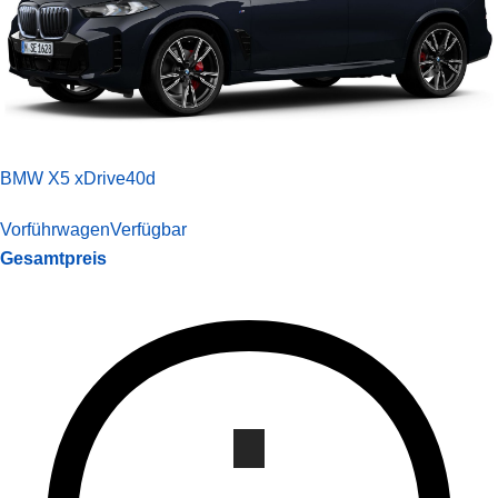
BMW X5 xDrive40d
Vorführwagen
Verfügbar
Gesamtpreis