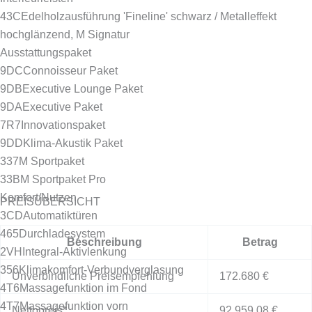
43C
Edelholzausführung 'Fineline' schwarz / Metalleffekt
hochglänzend, M Signatur
Ausstattungspaket
9DC
Connoisseur Paket
9DB
Executive Lounge Paket
9DA
Executive Paket
7R7
Innovationspaket
9DD
Klima-Akustik Paket
337
M Sportpaket
33B
M Sportpaket Pro
Komfort/Nutzen
PREISÜBERSICHT
3CD
Automatiktüren
465
Durchladesystem
Beschreibung
Betrag
2VH
Integral-Aktivlenkung
356
Klimakomfort-Verbundverglasung
Unverbindliche Preisempfehlung
172.680 €
4T6
Massagefunktion im Fond
4T7
Massagefunktion vorn
Nettopreis*
92.959,08 €