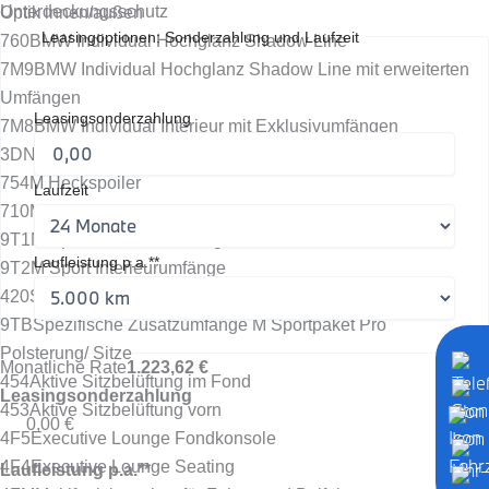
Unterdeckungsschutz
Optik innen/außen
Leasingoptionen: Sonderzahlung und Laufzeit
760
BMW Individual Hochglanz Shadow Line
7M9
BMW Individual Hochglanz Shadow Line mit erweiterten
Umfängen
Leasingsonderzahlung
7M8
BMW Individual Interieur mit Exklusivumfängen
3DN
BMW Niere Iconic Glow
754
M Heckspoiler
Laufzeit
710
M Lederlenkrad
9T1
M Sport Exterieurumfänge
Laufleistung p.a.**
9T2
M Sport Interieurumfänge
420
Sonnenschutzverglasung
9TB
Spezifische Zusatzumfänge M Sportpaket Pro
Polsterung/ Sitze
Monatliche Rate
1.223,62 €
454
Aktive Sitzbelüftung im Fond
Leasingsonderzahlung
453
Aktive Sitzbelüftung vorn
0,00 €
4F5
Executive Lounge Fondkonsole
4F4
Executive Lounge Seating
Laufleistung p.a.**