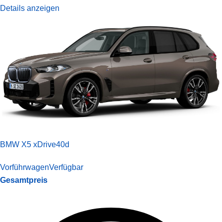
Details anzeigen
BMW X5 xDrive40d
Vorführwagen
Verfügbar
Gesamtpreis