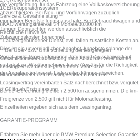
die Verpflichtung, für das Fahrzeug eine Vollkaskoversicherung
1CE
Rekuperationssystem
abzuschließen.
Bei Neu- und Vorführwagen zuzüglich
Service & Gewährleistung **
einmaliger Bereitstellungspauschale. Bei Gebrauchtwagen und
8KA
Ölwartungsintervall 24 Monate/30.000 km
Jungen Gebrauchten werden ausschließlich die
Rechtliche Hinweise
Zulassungskosten berechnet.
* Laufzeitgebundener Dienst, evtl. fallen zusätzliche Kosten an.
Dies ist ein unverbindliches Angebot. Angebote solange der
** Bei Über- bzw. Unterschreitung der festgelegten
Vorrat reicht. Preisänderungen, Irrtum und Zwischenverkauf
Gesamtkilometer-Laufleistung nach Ablauf der vereinbarten
vorbehalten. Wir übernehmen keine Gewähr für die Richtigkeit
Leasingzeit werden die gefahrenen Mehr- bzw.
der Angaben im Inserat. Lieferzeiten können abweichen.
Minderkilometer dem Leasingnehmer zu dem im
Leasingvertrag vereinbarten Satz nachberechnet bzw. vergütet.
** Gültig ab Erstzulassung
Bei der Berechnung bleiben 2.500 km ausgenommen. Die km-
Freigrenze von 2.500 gilt nicht für Motorradleasing.
Einzelheiten ergeben sich aus dem Leasingantrag.
GARANTIE-PROGRAMM
Erfahren Sie mehr über die BMW Premium Selection Garantie: