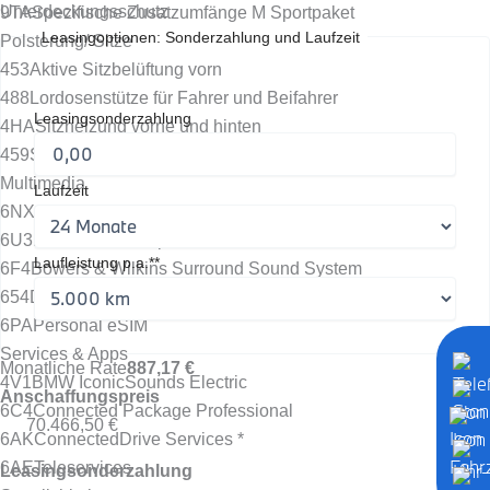
Unterdeckungsschutz
9TA
Spezifische Zusatzumfänge M Sportpaket
Leasingoptionen: Sonderzahlung und Laufzeit
Polsterung/ Sitze
453
Aktive Sitzbelüftung vorn
488
Lordosenstütze für Fahrer und Beifahrer
Leasingsonderzahlung
4HA
Sitzheizung vorne und hinten
459
Sitzverstellung - elektrisch mit Memory
Multimedia
Laufzeit
6NX
Ablage für Wireless Charging
6U3
BMW Live Cockpit Professional *
Laufleistung p.a.**
6F4
Bowers & Wilkins Surround Sound System
654
DAB Tuner
6PA
Personal eSIM
Services & Apps
Monatliche Rate
887,17 €
4V1
BMW IconicSounds Electric
Anschaffungspreis
6C4
Connected Package Professional
70.466,50 €
6AK
ConnectedDrive Services *
6AE
Teleservices
Leasingsonderzahlung