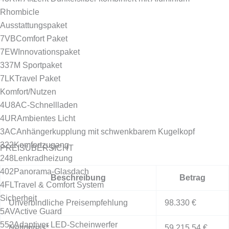
Rhombicle
Ausstattungspaket
7VB
Comfort Paket
7EW
Innovationspaket
337
M Sportpaket
7LK
Travel Paket
Komfort/Nutzen
4U8
AC-Schnellladen
4UR
Ambientes Licht
3AC
Anhängerkupplung mit schwenkbarem Kugelkopf
322
Komfortzugang
PREISÜBERSICHT
248
Lenkradheizung
402
Panorama-Glasdach
Beschreibung
Betrag
4FL
Travel & Comfort System
Sicherheit
Unverbindliche Preisempfehlung
98.330 €
5AV
Active Guard
552
Adaptiver LED-Scheinwerfer
Nettopreis*
59.215,54 €