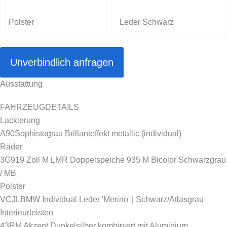
Polster
Leder Schwarz
Unverbindlich anfragen
Ausstattung
FAHRZEUGDETAILS
Lackierung
A90
Sophistograu Brillanteffekt metallic (individual)
Räder
3G9
19 Zoll M LMR Doppelspeiche 935 M Bicolor Schwarzgrau
/ MB
Polster
VCJL
BMW Individual Leder 'Merino' | Schwarz/Atlasgrau
Interieurleisten
43R
M Akzent Dunkelsilber kombiniert mit Aluminium