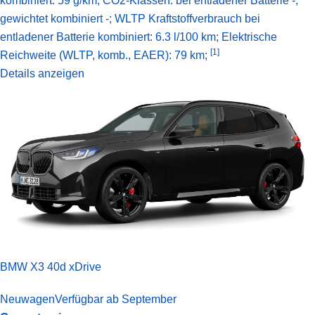
kombiniert: 59 g/km; CO2-Klassen: bei entladener Batterie -,
gewichtet kombiniert -; WLTP Kraftstoffverbrauch bei
entladener Batterie kombiniert: 6.3 l/100 km;
Elektrische
[1]
Reichweite (WLTP, komb., EAER): 79 km;
Details anzeigen
BMW X3 40d xDrive
Neuwagen
Verfügbar ab September