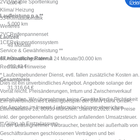
2VL
Variable Sportlenkung
0,00 €
Klima/ Heizung
Laufleistung p.a.**
534
Klimaautomatik
5.000 km
Weiteres
2VC
Reifenpannenset
Laufzeit
1CE
Rekuperationssystem
48 Monate
Service & Gewährleistung **
48 monatliche Raten à
8KA
Ölwartungsintervall 24 Monate/30.000 km
652,43 €
Rechtliche Hinweise
* Laufzeitgebundener Dienst, evtl. fallen zusätzliche Kosten an.
Gesamtpreis
Dies ist ein unverbindliches Angebot. Angebote solange der
31.316,64 €
Vorrat reicht. Preisänderungen, Irrtum und Zwischenverkauf
vorbehalten. Wir übernehmen keine Gewähr für die Richtigkeit
Ein unverbindliches Leasingbeispiel der BMW Bank GmbH,
der Angaben im Inserat. Lieferzeiten können abweichen.
Lilienthalallee 26, 80939 München. Stand 8/2026.
Alle Preise
inkl. der gegebenenfalls gesetzlich anfallenden Umsatzsteuer.
** Gültig ab Erstzulassung
Ist der Leasingnehmer Verbraucher, besteht bei außerhalb von
Geschäftsräumen geschlossenen Verträgen und bei