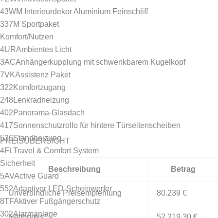
43W
M Interieurdekor Aluminium Feinschliff
337
M Sportpaket
Komfort/Nutzen
4UR
Ambientes Licht
3AC
Anhängerkupplung mit schwenkbarem Kugelkopf
7VK
Assistenz Paket
322
Komfortzugang
248
Lenkradheizung
402
Panorama-Glasdach
417
Sonnenschutzrollo für hintere Türseitenscheiben
536
Standheizung
PREISÜBERSICHT
4FL
Travel & Comfort System
Sicherheit
Beschreibung
Betrag
5AV
Active Guard
552
Adaptiver LED-Scheinwerfer
Unverbindliche Preisempfehlung
80.239 €
8TF
Aktiver Fußgängerschutz
302
Alarmanlage
Nettopreis*
52.219,30 €