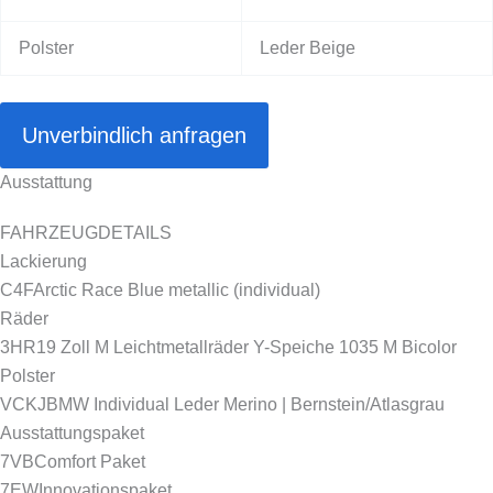
Polster
Leder Beige
Unverbindlich anfragen
Ausstattung
FAHRZEUGDETAILS
Lackierung
C4F
Arctic Race Blue metallic (individual)
Räder
3HR
19 Zoll M Leichtmetallräder Y-Speiche 1035 M Bicolor
Polster
VCKJ
BMW Individual Leder Merino | Bernstein/Atlasgrau
Ausstattungspaket
7VB
Comfort Paket
7EW
Innovationspaket