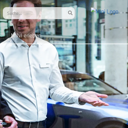
Search
for:
MINI erleben