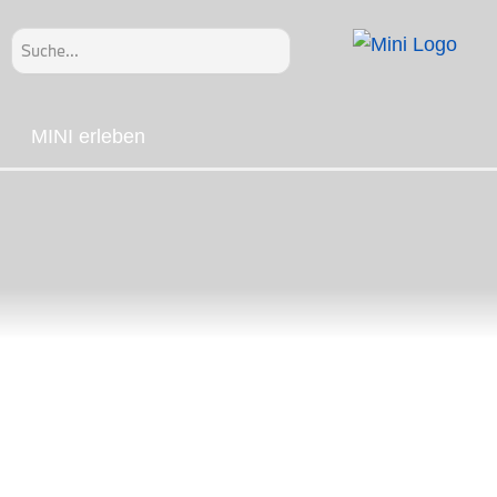
Search
for:
MINI erleben