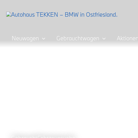
Zum
Inhalt
springen
Neuwagen
Gebrauchtwagen
Aktione