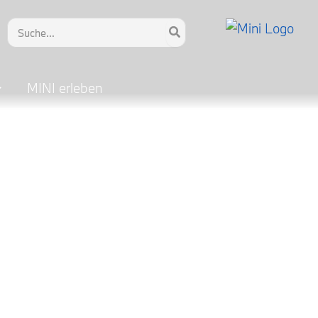
Search
for:
MINI erleben