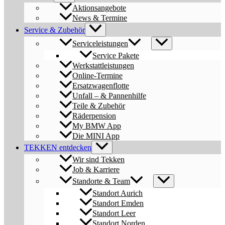
Aktionsangebote
News & Termine
Service & Zubehör
Serviceleistungen
Service Pakete
Werkstattleistungen
Online-Termine
Ersatzwagenflotte
Unfall – & Pannenhilfe
Teile & Zubehör
Räderpension
My BMW App
Die MINI App
TEKKEN entdecken
Wir sind Tekken
Job & Karriere
Standorte & Team
Standort Aurich
Standort Emden
Standort Leer
Standort Norden