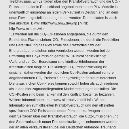
Treibhausgas. Ein Leitfaden über den Kraftstoffverbrauch und die CO₂-
Emissionen aller in Deutschland angebotenen neuen Pkw-Modelle ist
unentgeltlich einsehbar an jedem Verkaufsort in Deutschland, an dem
neue Pkw ausgestellt oder angeboten werden. Der Leitfaden ist auch
hier abrufbar: BMW: http://www.bmw.de/wltp | MINI:
http://www.mini.de/wltp
¹Es werden nur die CO₂-Emissionen angegeben, die durch den
Betrieb des Pkw entstehen. CO₂-Emissionen, die durch die Produktion
und Bereitstellung des Pkw sowie des Kraftstoffes bzw. der
Energieträger entstehen oder vermieden werden, werden bei der
Ermittlung der Co₂-Emission gemäß WLTP nicht berücksichtigt.
²Aufgrund der Co₂-Bepreisung sind künftige Erhöhungen der
Kraftstoffkosten möglich. Die künftige CO₂-Preisentwicklung ist
unsicher, daher werden die möglichen Co₂-Kosten anhand von drei
angenommenen CO₂-Preisen für den jeweiligen Zeitraum berechnet.
Die tatsächlichen Co₂-Preise können sowohl höher als auch niedriger
als in den hier zugrundeliegenden Modellrechnungen ausfallen. Die
CO₂-Kosten sind beim Tanken mit den Kraftstoffkosten zu bezahlen.
Weitere Informationen unter www.alternativ-mobil.info. Weitere
Informationen zum offiziellen Kraftstoffverbrauch und den offiziellen
spezifischen CO2-Emissionen neuer Personenkraftwagen können
dem 'Leitfaden über den Kraftstoffverbrauch, die CO2-Emissionen und
den Stromverbrauch neuer Personenkraftwagen' entnommen werden,
der an allen Verkaufsstellen, bei der Deutschen Automobil Treuhand