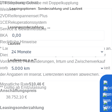
Unterdeckungsschutz
2TF
Steptronic Getriebe mit Doppelkupplung
Leasingoptionen: Sonderzahlung und Laufzeit
Weiteres
2VD
Reifenpannenset Plus
1CE
Rekuperationssystem
Leasingsonderzahlung
Service & Gewährleistung **
8KA
Ölwartungsintervall 24 Monate/30.000 km
Rechtliche Hinweise
Laufzeit
* Laufzeitgebundener Dienst, evtl. fallen zusätzliche Kosten an.
Dies ist ein unverbindliches Angebot. Angebote solange der
Laufleistung p.a.**
Vorrat reicht. Preisänderungen, Irrtum und Zwischenverkauf
vorbehalten. Wir übernehmen keine Gewähr für die Richtigkeit
der Angaben im Inserat. Lieferzeiten können abweichen.
Monatliche Rate
510,46 €
** Gültig ab Erstzulassung
Anschaffungspreis
38.752,10 €
Leasingsonderzahlung