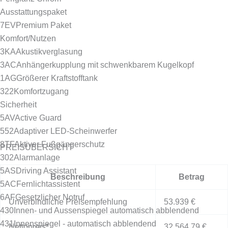
Ausstattungspaket
7EV
Premium Paket
Komfort/Nutzen
3KA
Akustikverglasung
3AC
Anhängerkupplung mit schwenkbarem Kugelkopf
1AG
Größerer Kraftstofftank
322
Komfortzugang
Sicherheit
5AV
Active Guard
552
Adaptiver LED-Scheinwerfer
8TF
Aktiver Fußgängerschutz
PREISÜBERSICHT
302
Alarmanlage
5AS
Driving Assistant
Beschreibung
Betrag
5AC
Fernlichtassistent
6AF
Gesetzlicher Notruf
Unverbindliche Preisempfehlung
53.939 €
430
Innen- und Aussenspiegel automatisch abblendend
431
Innenspiegel - automatisch abblendend
Nettopreis*
32.564,79 €