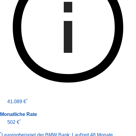
*
41.089 €
Monatliche Rate
*
502 €
*
Leasingbeispiel der BMW Bank
:
Laufzeit 48 Monate
,