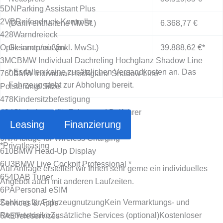
5DN
Parking Assistant Plus
2VB
Reifendruck-Kontrolle
(Darin enthaltene MwSt.)
6.368,77 €
428
Warndreieck
Optik innen/außen
Gesamtpreis (inkl. MwSt.)
39.888,62 €
*
3MC
BMW Individual Dachreling Hochglanz Shadow Line
* Es fallen keine zusätzlichen Versandkosten an. Das
760
BMW Individual Hochglanz Shadow Line
Fahrzeug steht zur Abholung bereit.
Polsterung/ Sitze
478
Kindersitzbefestigung
494
Sitzheizung für Fahrer und Beifahrer
Leasing
Finanzierung
Multimedia
6NX
Ablage für Wireless Charging
*
Privatleasing
610
BMW Head-Up Display
6U3
BMW Live Cockpit Professional *
Auf Anfrage erstellen wir Ihnen sehr gerne ein individuelles
654
DAB Tuner
Angebot auch mit anderen Laufzeiten.
6PA
Personal eSIM
Zahlung für Fahrzeugnutzung
Kein Vermarktungs- und
Services & Apps
Restwertrisiko
Zusätzliche Services (optional)
Kostenloser
6AE
Teleservices