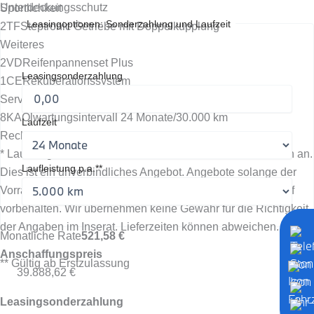
Unterdeckungsschutz
Sportlichkeit
Leasingoptionen: Sonderzahlung und Laufzeit
2TF
Steptronic Getriebe mit Doppelkupplung
Weiteres
2VD
Reifenpannenset Plus
Leasingsonderzahlung
1CE
Rekuperationssystem
Service & Gewährleistung **
8KA
Ölwartungsintervall 24 Monate/30.000 km
Laufzeit
Rechtliche Hinweise
* Laufzeitgebundener Dienst, evtl. fallen zusätzliche Kosten an.
Laufleistung p.a.**
Dies ist ein unverbindliches Angebot. Angebote solange der
Vorrat reicht. Preisänderungen, Irrtum und Zwischenverkauf
vorbehalten. Wir übernehmen keine Gewähr für die Richtigkeit
der Angaben im Inserat. Lieferzeiten können abweichen.
Monatliche Rate
521,58 €
Anschaffungspreis
** Gültig ab Erstzulassung
39.888,62 €
Leasingsonderzahlung