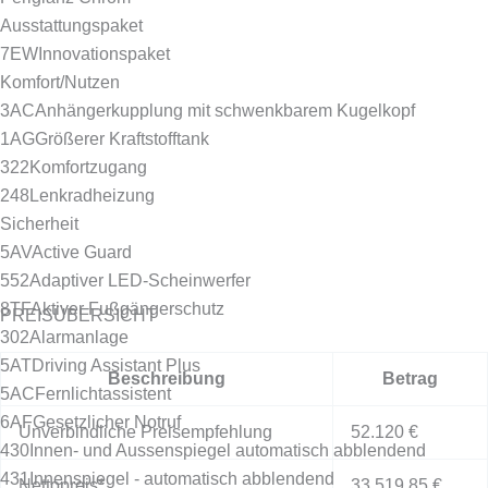
Ausstattungspaket
7EW
Innovationspaket
Komfort/Nutzen
3AC
Anhängerkupplung mit schwenkbarem Kugelkopf
1AG
Größerer Kraftstofftank
322
Komfortzugang
248
Lenkradheizung
Sicherheit
5AV
Active Guard
552
Adaptiver LED-Scheinwerfer
8TF
Aktiver Fußgängerschutz
PREISÜBERSICHT
302
Alarmanlage
5AT
Driving Assistant Plus
Beschreibung
Betrag
5AC
Fernlichtassistent
6AF
Gesetzlicher Notruf
Unverbindliche Preisempfehlung
52.120 €
430
Innen- und Aussenspiegel automatisch abblendend
431
Innenspiegel - automatisch abblendend
Nettopreis*
33.519,85 €