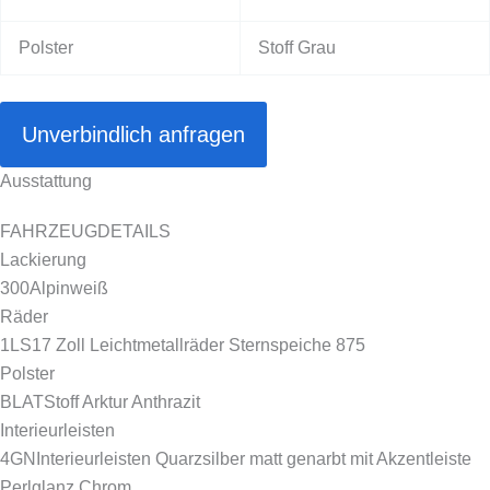
Polster
Stoff Grau
Unverbindlich anfragen
Ausstattung
FAHRZEUGDETAILS
Lackierung
300
Alpinweiß
Räder
1LS
17 Zoll Leichtmetallräder Sternspeiche 875
Polster
BLAT
Stoff Arktur Anthrazit
Interieurleisten
4GN
Interieurleisten Quarzsilber matt genarbt mit Akzentleiste
Perlglanz Chrom