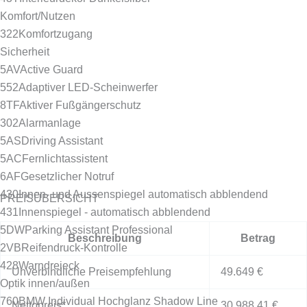
Komfort/Nutzen
322
Komfortzugang
Sicherheit
5AV
Active Guard
552
Adaptiver LED-Scheinwerfer
8TF
Aktiver Fußgängerschutz
302
Alarmanlage
5AS
Driving Assistant
5AC
Fernlichtassistent
6AF
Gesetzlicher Notruf
430
Innen- und Aussenspiegel automatisch abblendend
PREISÜBERSICHT
431
Innenspiegel - automatisch abblendend
5DW
Parking Assistant Professional
Beschreibung
Betrag
2VB
Reifendruck-Kontrolle
428
Warndreieck
Unverbindliche Preisempfehlung
49.649 €
Optik innen/außen
760
BMW Individual Hochglanz Shadow Line
Nettopreis*
30.988,41 €