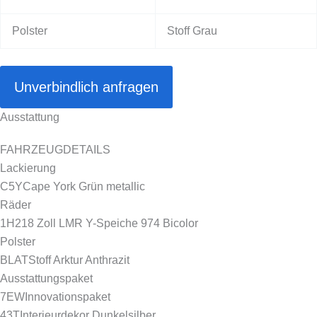
Polster
Stoff Grau
Unverbindlich anfragen
Ausstattung
FAHRZEUGDETAILS
Lackierung
C5Y
Cape York Grün metallic
Räder
1H2
18 Zoll LMR Y-Speiche 974 Bicolor
Polster
BLAT
Stoff Arktur Anthrazit
Ausstattungspaket
7EW
Innovationspaket
43T
Interieurdekor Dunkelsilber