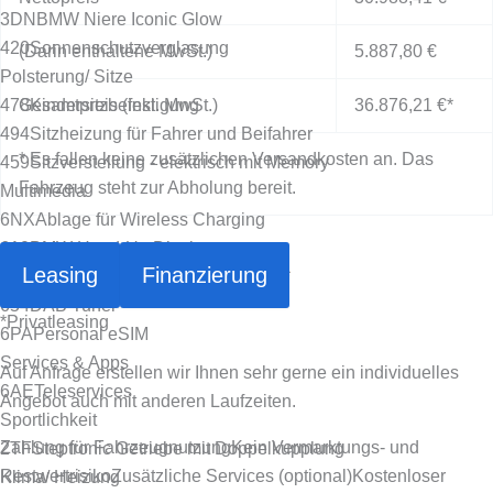
3DN
BMW Niere Iconic Glow
420
Sonnenschutzverglasung
(Darin enthaltene MwSt.)
5.887,80 €
Polsterung/ Sitze
478
Gesamtpreis (inkl. MwSt.)
Kindersitzbefestigung
36.876,21 €
*
494
Sitzheizung für Fahrer und Beifahrer
* Es fallen keine zusätzlichen Versandkosten an. Das
459
Sitzverstellung - elektrisch mit Memory
Fahrzeug steht zur Abholung bereit.
Multimedia
6NX
Ablage für Wireless Charging
610
BMW Head-Up Display
Leasing
Finanzierung
6U3
BMW Live Cockpit Professional *
654
DAB Tuner
*
Privatleasing
6PA
Personal eSIM
Services & Apps
Auf Anfrage erstellen wir Ihnen sehr gerne ein individuelles
6AE
Teleservices
Angebot auch mit anderen Laufzeiten.
Sportlichkeit
Zahlung für Fahrzeugnutzung
Kein Vermarktungs- und
2TF
Steptronic Getriebe mit Doppelkupplung
Restwertrisiko
Zusätzliche Services (optional)
Kostenloser
Klima/ Heizung