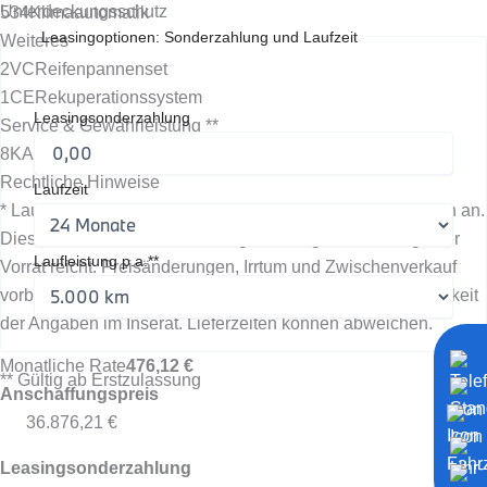
Unterdeckungsschutz
534
Klimaautomatik
Leasingoptionen: Sonderzahlung und Laufzeit
Weiteres
2VC
Reifenpannenset
1CE
Rekuperationssystem
Leasingsonderzahlung
Service & Gewährleistung **
8KA
Ölwartungsintervall 24 Monate/30.000 km
Rechtliche Hinweise
Laufzeit
* Laufzeitgebundener Dienst, evtl. fallen zusätzliche Kosten an.
Dies ist ein unverbindliches Angebot. Angebote solange der
Laufleistung p.a.**
Vorrat reicht. Preisänderungen, Irrtum und Zwischenverkauf
vorbehalten. Wir übernehmen keine Gewähr für die Richtigkeit
der Angaben im Inserat. Lieferzeiten können abweichen.
Monatliche Rate
476,12 €
** Gültig ab Erstzulassung
Anschaffungspreis
36.876,21 €
Leasingsonderzahlung