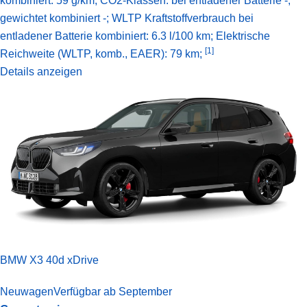
kombiniert: 59 g/km; CO2-Klassen: bei entladener Batterie -,
gewichtet kombiniert -; WLTP Kraftstoffverbrauch bei
entladener Batterie kombiniert: 6.3 l/100 km;
Elektrische
[1]
Reichweite (WLTP, komb., EAER): 79 km;
Details anzeigen
BMW X3 40d xDrive
Neuwagen
Verfügbar ab September