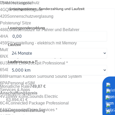
Unterdeckungsschutz
754
M Heckspoiler
Leasingoptionen: Sonderzahlung und Laufzeit
4GQ
M Sicherheitsgurte
420
Sonnenschutzverglasung
Polsterung/ Sitze
Leasingsonderzahlung
488
Lordosenstütze für Fahrer und Beifahrer
4HA
Sitzheizung vorne und hinten
459
Sitzverstellung - elektrisch mit Memory
Laufzeit
Multimedia
6NX
Ablage für Wireless Charging
Laufleistung p.a.**
6U3
BMW Live Cockpit Professional *
654
DAB Tuner
688
Harman Kardon Surround Sound System
6PA
Personal eSIM
Monatliche Rate
749,87 €
Services & Apps
Anschaffungspreis
4V1
BMW IconicSounds Electric
63.894,41 €
6C4
Connected Package Professional
6AK
ConnectedDrive Services *
Leasingsonderzahlung