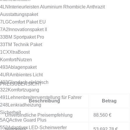
4LN
Interieurleisten Aluminium Rhombicle Anthrazit
Ausstattungspaket
7LG
Comfort Paket EU
7A2
Innovationspaket II
33B
M Sportpaket Pro
33T
M Technik Paket
1CX
XtraBoost
Komfort/Nutzen
493
Ablagenpaket
4UR
Ambientes Licht
403
Glasdach elektrisch
PREISÜBERSICHT
322
Komfortzugang
491
Lehnenbreitenverstellung für Fahrer
Beschreibung
Betrag
248
Lenkradheizung
Sicherheit
Unverbindliche Preisempfehlung
88.560 €
5AQ
Active Guard Plus
552
Adaptiver LED-Scheinwerfer
Nettopreis*
53.692,78 €